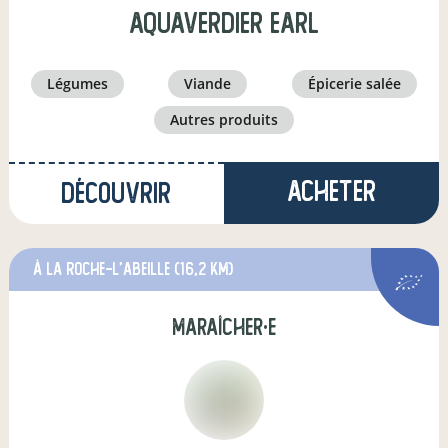
AQUAVERDIER EARL
légumes
viande
épicerie salée
autres produits
Acheter
Découvrir
à La Roche-l'Abeille
(16,2 km)
maraîcher·e