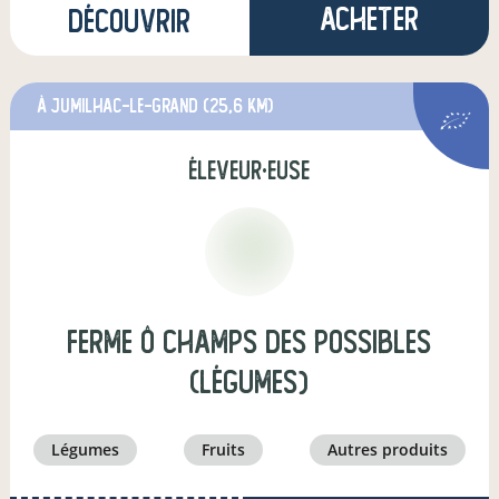
Acheter
Découvrir
à Jumilhac-le-Grand
(25,6 km)
éleveur·euse
Ferme Ô Champs Des Possibles
(légumes)
légumes
fruits
autres produits