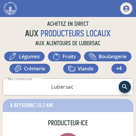
Achetez en direct
aux
producteurs locaux
aux alentours de
Lubersac
légumes
fruits
boulangerie
crèmerie
viande
+4
Ma commune
à Beyssenac
(9,2 km)
producteur·ice