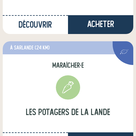
Acheter
Découvrir
à Sarlande
(24 km)
maraîcher·e
Les Potagers de la Lande