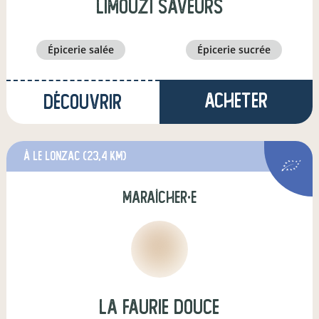
limouzi saveurs
épicerie salée
épicerie sucrée
Acheter
Découvrir
à Le Lonzac
(23,4 km)
maraîcher·e
La Faurie Douce