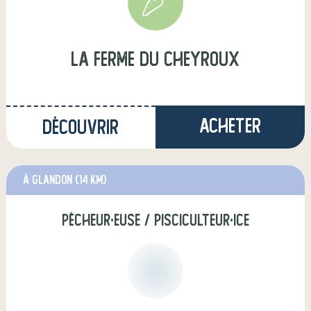
La ferme du Cheyroux
Acheter
Découvrir
à Glandon
(14 km)
pêcheur·euse / pisciculteur·ice