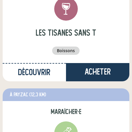
Les tisanes sans T
boissons
Acheter
Découvrir
à Payzac
(12,3 km)
maraîcher·e