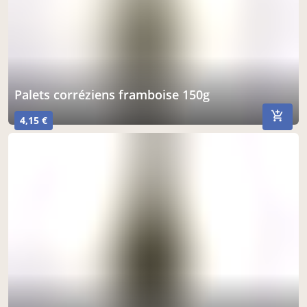
palets corréziens framboise 150g
4,15 €