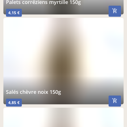
palets corréziens myrtille 150g
4,15 €
salés chèvre noix 150g
4,85 €