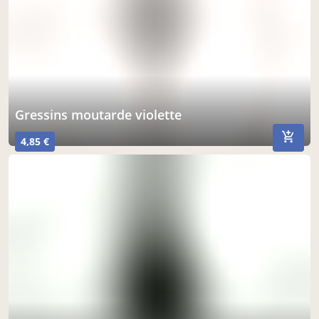
gressins moutarde violette
4,85 €