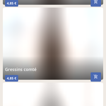
4,85 €
gressins comté
4,85 €