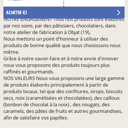
nous imaginons des recettes capables de vous
étonner et de vous faire succomber ...
acheter ici
NOTRE ENGAGEMENT Tous nos produits sont élaborés
par nos soins, par des pâtissiers, chocolatiers, dans
notre atelier de fabrication à Objat (19).
Nous mettons un point d'honneur à utiliser des
produits de bonne qualité que nous choisissons nous
même.
Grâce à notre savoir-faire et à notre envie d'innover
nous vous proposons des produits toujours plus
raffinés et gourmands.
NOS VALEURS Nous vous proposons une large gamme
de produits élaborés principalement à partir de
produits locaux, tel que des confitures, sirops, biscuits
secs, noix (caramélisées et chocolatées), des cailloux
(bonbon de chocolat à la noix) , des nougats, des
caramels, des pâtes de fruits et autres gourmandises,
afin de satisfaire vos papilles.