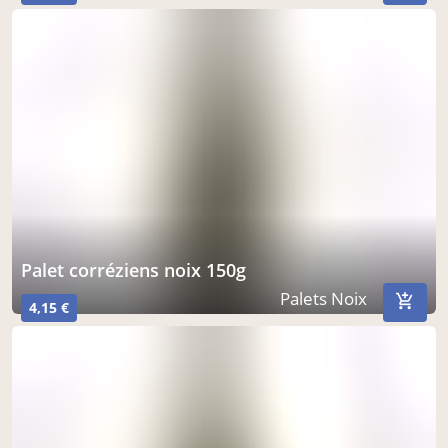
palet corréziens noix 150g
Palets Noix
4,15 €