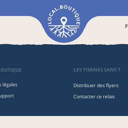
P
LES TISANES SANS T
BOUTIQUE
 légales
Distribuer des flyers
upport
Contacter ce relais