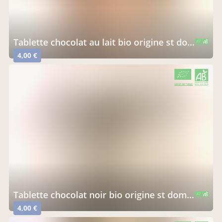
tablette chocolat au lait bio origine st domingue 39% avec noisettes 100g
CERTIFIÉ PAR FR-BIO-01
AGRICULTURE FRANCE
4,00 €
CERTIFIÉ PAR FR-BIO-01
AGRICULTURE FRANCE
tablette chocolat noir bio origine st domingue avec oranges confites 100g
CERTIFIÉ PAR FR-BIO-01
AGRICULTURE FRANCE
4,00 €