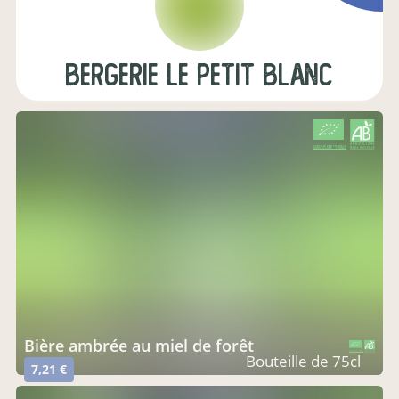
Bergerie Le Petit Blanc
CERTIFIÉ PAR FR-BIO-15
AGRICULTURE FRANCE
bière ambrée au miel de forêt
CERTIFIÉ PAR FR-BIO-15
AGRICULTURE FRANCE
Bouteille de 75cl
7,21 €