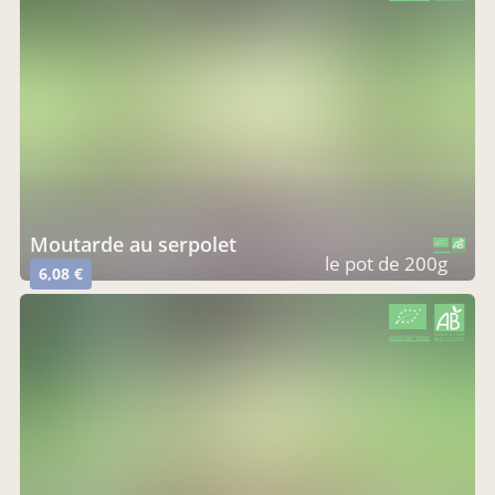
moutarde au serpolet
CERTIFIÉ PAR FR-BIO-15
AGRICULTURE FRANCE
le pot de 200g
6,08 €
CERTIFIÉ PAR FR-BIO-15
AGRICULTURE FRANCE