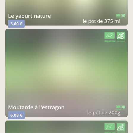
le yaourt nature
CERTIFIÉ PAR FR-BIO-15
AGRICULTURE FRANCE
le pot de 375 ml
3,60 €
CERTIFIÉ PAR FR-BIO-15
AGRICULTURE FRANCE
moutarde à l'estragon
CERTIFIÉ PAR FR-BIO-15
AGRICULTURE FRANCE
le pot de 200g
6,08 €
CERTIFIÉ PAR FR-BIO-15
AGRICULTURE FRANCE