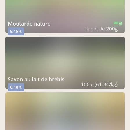
moutarde nature
CERTIFIÉ PAR FR-BIO-15
AGRICULTURE FRANCE
le pot de 200g
5,15 €
savon au lait de brebis
100 g (61.8€/kg)
6,18 €