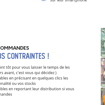
sur leur smartphone
 COMMANDES
os contraintes !
ent tôt pour
vous
laisser le temps
de les
rs avant, c'est
vous qui décidez
)
ables en
précisant
en quelques clics les
nnalité ou vos stocks
bles en reportant leur distribution si vous
mandes