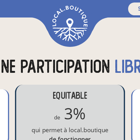
s
ne participation
lib
Equitable
3%
de
qui permet à local.boutique
de fonctionner