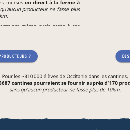
eurs courses
en direct à la ferme à
 qu'aucun producteur ne fasse plus
0km.
pourraient même avoir accès à ces
eu de travail
ou l'école de leurs
teur ne fasse plus de 10km.
 producteurs ?
des
Pour les ~810 000 élèves de Occitanie dans les
cantines
,
3687 cantines pourraient se fournir auprès d'170 pr
sans qu'aucun producteur ne fasse plus de 10km.