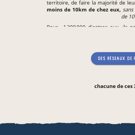
territoire, de faire la majorité de l
moins de 10km de chez eux,
sans
de 1
Pour ~1 200 000 d'entres eux, ils 
produits
directement
sur leur li
enfants,
sans qu'aucun produc
des réseaux de
chacune de ces 