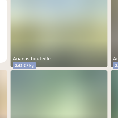
ananas bouteille
2,62 € / kg
2