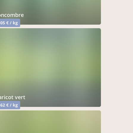
concombre
,05 € / kg
haricot vert
,62 € / kg