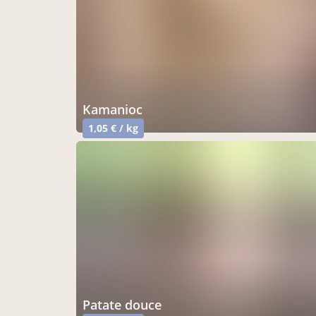
kamanioc
1,05 € / kg
patate douce