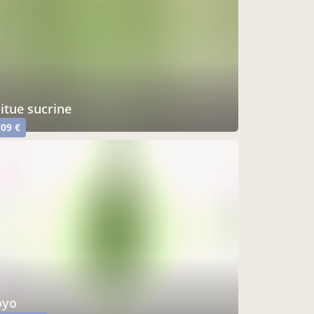
aitue sucrine
,09 €
oyo