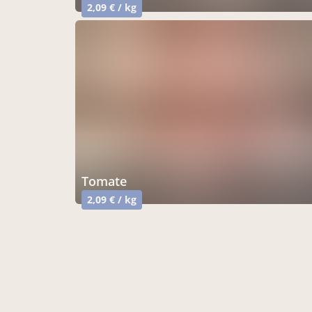
2,09 € / kg
tomate
2,09 € / kg