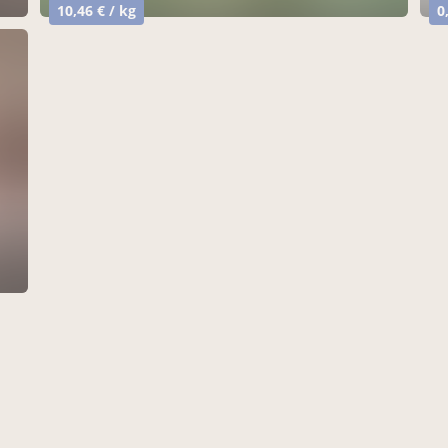
10,46 € / kg
0