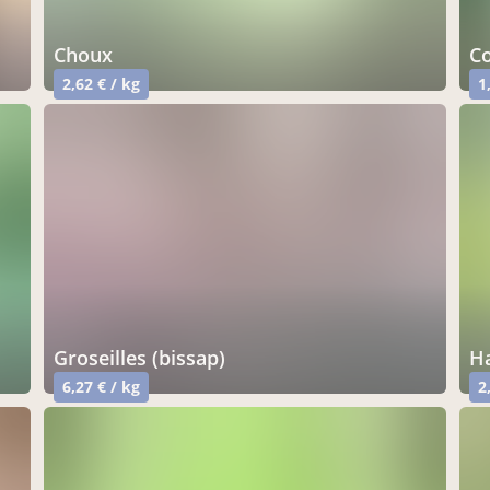
choux
2,62 € / kg
1
groseilles (bissap)
6,27 € / kg
2