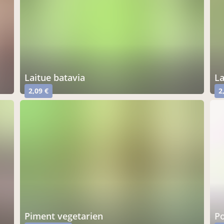
laitue batavia
l
2,09 €
2
piment vegetarien
p