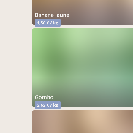
banane jaune
1,56 € / kg
gombo
2,62 € / kg