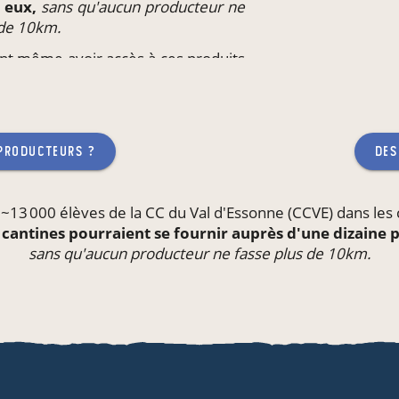
z eux,
sans qu'aucun producteur ne
 de 10km.
ent même avoir accès à ces produits
il
ou l'école de leurs enfants,
sans
 fasse plus de 10km.
 producteurs ?
des
 ~13 000 élèves de la CC du Val d'Essonne (CCVE) dans les
 cantines pourraient se fournir auprès d'une dizaine
sans qu'aucun producteur ne fasse plus de 10km.