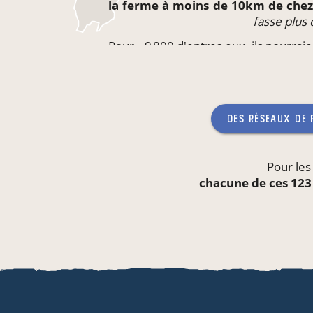
la ferme à moins de 10km de che
fasse plus
Pour ~9 800 d'entres eux, ils pourrai
directement
sur leur lieu de trava
qu'aucun producteur ne
des réseaux de
Pour les
chacune de ces 123