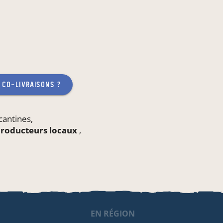
 co-livraisons ?
cantines
,
 producteurs locaux
,
EN RÉGION