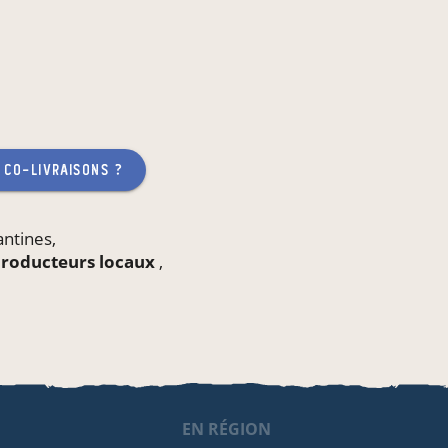
 co-livraisons ?
antines
,
 producteurs locaux
,
EN RÉGION