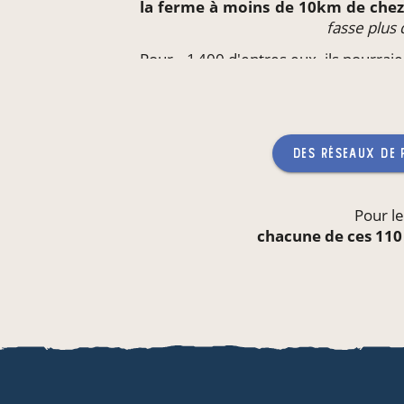
la ferme à moins de 10km de che
fasse plus
Pour ~1 400 d'entres eux, ils pourrai
directement
sur leur lieu de trava
qu'aucun producteur ne
des réseaux de
Pour le
chacune de ces 110