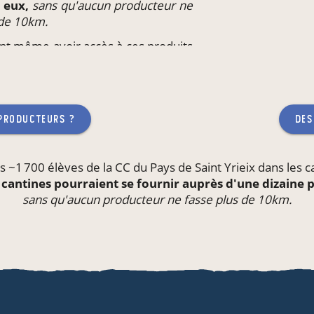
z eux,
sans qu'aucun producteur ne
 de 10km.
ent même avoir accès à ces produits
il
ou l'école de leurs enfants,
sans
 fasse plus de 10km.
 producteurs ?
des
s ~1 700 élèves de la CC du Pays de Saint Yrieix dans les
c
 cantines pourraient se fournir auprès d'une dizaine
sans qu'aucun producteur ne fasse plus de 10km.