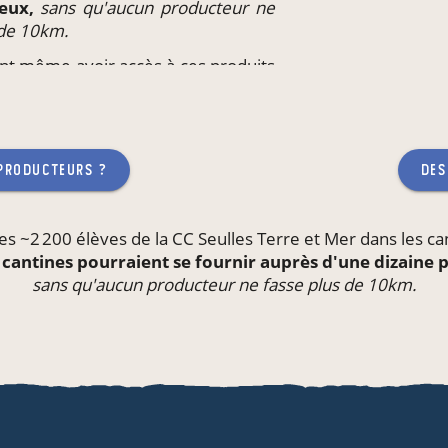
 eux,
sans qu'aucun producteur ne
 de 10km.
ent même avoir accès à ces produits
il
ou l'école de leurs enfants,
sans
 fasse plus de 10km.
 producteurs ?
des
es ~2 200 élèves de la CC Seulles Terre et Mer dans les
ca
 cantines pourraient se fournir auprès d'une dizaine
sans qu'aucun producteur ne fasse plus de 10km.