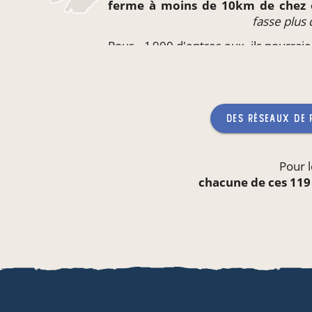
ferme à moins de 10km de chez
fasse plus
Pour ~1 900 d'entres eux, ils pourrai
directement
sur leur lieu de trava
qu'aucun producteur ne
des réseaux de
Pour l
chacune de ces 119