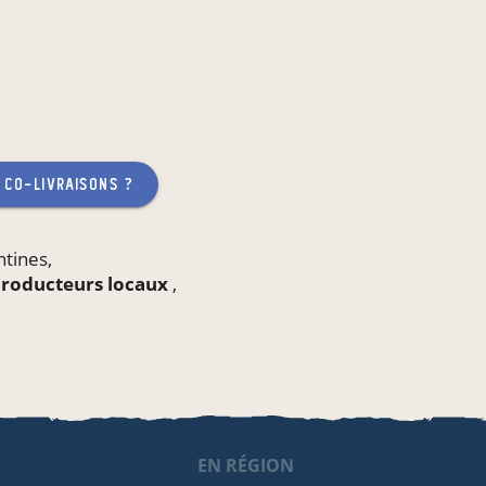
 co-livraisons ?
ntines
,
 producteurs locaux
,
EN RÉGION