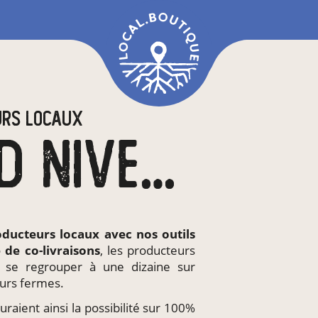
URS LOCAUX
EN CC SUD NIVERNAIS
oducteurs locaux
avec nos outils
e de
co-livraisons
, les producteurs
t se regrouper à une dizaine sur
urs fermes.
raient ainsi la possibilité sur 100%