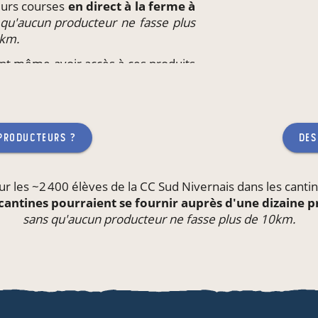
leurs courses
en direct à la ferme à
 qu'aucun producteur ne fasse plus
0km.
ent même avoir accès à ces produits
il
ou l'école de leurs enfants,
sans
 fasse plus de 10km.
 producteurs ?
des
ur les ~2 400 élèves de la CC Sud Nivernais dans les
canti
cantines pourraient se fournir auprès d'une dizaine 
sans qu'aucun producteur ne fasse plus de 10km.