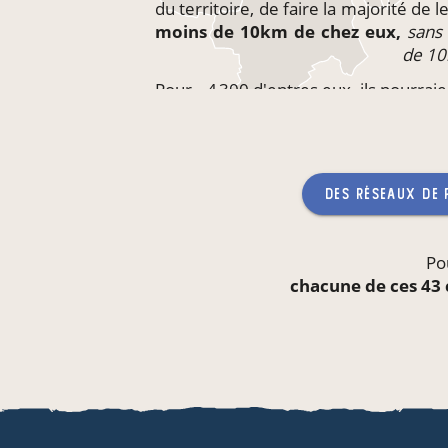
du territoire, de faire la majorité de 
moins de 10km de chez eux,
sans
de 1
Pour ~4 300 d'entres eux, ils pourrai
directement
sur leur lieu de trava
qu'aucun producteur ne
des réseaux de
Po
chacune de ces 43 