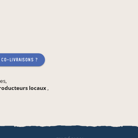
 co-livraisons ?
nes
,
producteurs locaux
,