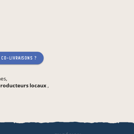
 co-livraisons ?
nes
,
 producteurs locaux
,