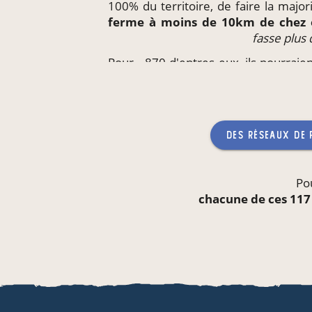
100% du territoire, de faire la majo
ferme à moins de 10km de chez
fasse plus
Pour ~870 d'entres eux, ils pourraie
directement
sur leur lieu de trava
qu'aucun producteur ne
des réseaux de
Po
chacune de ces 117