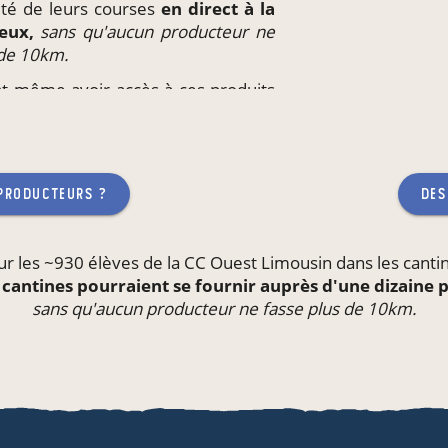
rité de leurs courses
en direct à la
 eux,
sans qu'aucun producteur ne
 de 10km.
nt même avoir accès à ces produits
il
ou l'école de leurs enfants,
sans
 fasse plus de 10km.
 producteurs ?
des
ur les ~930 élèves de la CC Ouest Limousin dans les
canti
 cantines pourraient se fournir auprès d'une dizaine
sans qu'aucun producteur ne fasse plus de 10km.