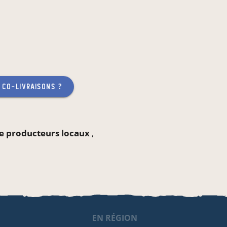
 co-livraisons ?
ne producteurs locaux
,
EN RÉGION