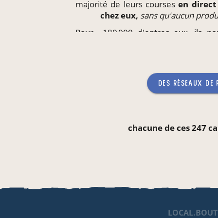
majorité de leurs courses
en direc
chez eux,
sans qu'aucun produ
Pour ~180 000 d'entres eux, ils p
produits
directement
sur leur li
enfants,
sans qu'aucun produc
des réseaux de
chacune de ces 247 ca
LOCAL.BOUT