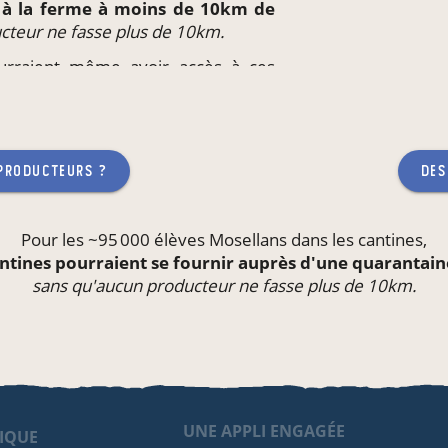
t à la ferme à moins de 10km de
cteur ne fasse plus de 10km.
ourraient même avoir accès à ces
eu de travail
ou l'école de leurs
teur ne fasse plus de 10km.
 producteurs ?
des
Pour les ~95 000 élèves Mosellans dans les
cantines
,
ntines pourraient se fournir auprès d'une quarantai
sans qu'aucun producteur ne fasse plus de 10km.
UNE APPLI ENGAGÉE
IQUE