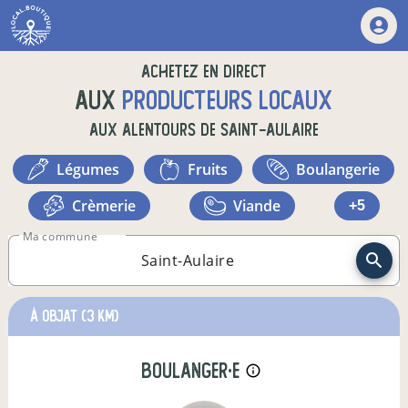
Achetez en direct
aux
producteurs locaux
aux alentours de
Saint-Aulaire
légumes
fruits
boulangerie
crèmerie
viande
+5
Ma commune
à Objat
(3 km)
boulanger·e
info_outline