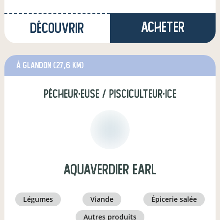
Acheter
Découvrir
à Glandon
(27,6 km)
pêcheur·euse / pisciculteur·ice
AQUAVERDIER EARL
légumes
viande
épicerie salée
autres produits