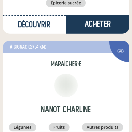
épicerie sucrée
Acheter
Découvrir
à Gignac
(27,4 km)
CAB
maraîcher·e
Nanot charline
légumes
fruits
autres produits