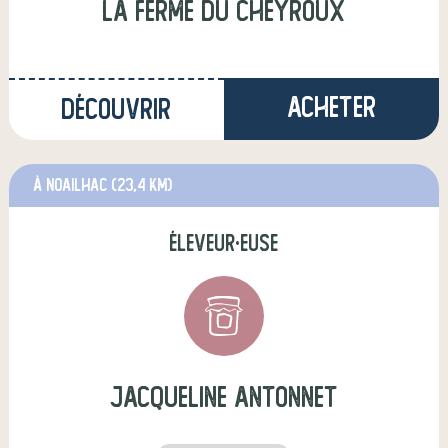
La ferme du Cheyroux
Acheter
Découvrir
à Noailhac
(23,4 km)
éleveur·euse
jacqueline antonnet