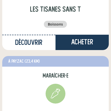
Les tisanes sans T
boissons
Acheter
Découvrir
à Payzac
(23,4 km)
maraîcher·e