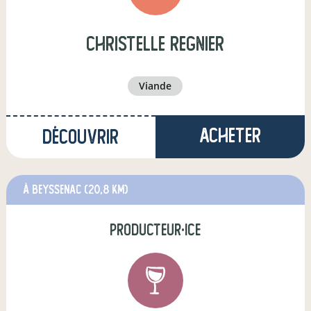
christelle regnier
viande
Acheter
Découvrir
à Beyssenac
(20,8 km)
producteur·ice