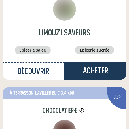
limouzi saveurs
épicerie salée
épicerie sucrée
Acheter
Découvrir
à Terrasson-Lavilledieu
(13,4 km)
chocolatier·e
info_outline