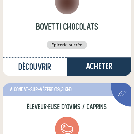
bovetti chocolats
épicerie sucrée
Acheter
Découvrir
à Condat-sur-Vézère
(19,3 km)
éleveur·euse d'ovins / caprins