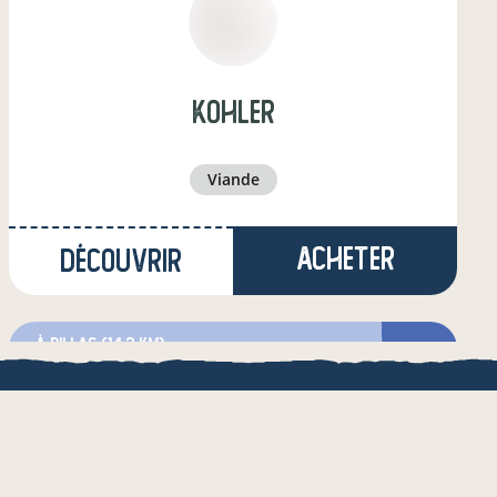
kohler
viande
Acheter
Découvrir
à Pillac
(14,3 km)
éleveur·euse de volailles
QUE
une appli de local.boutique
& de l'AMRF