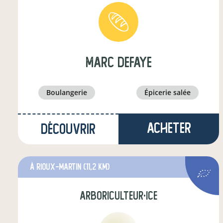
marc defaye
boulangerie
épicerie salée
Acheter
Découvrir
à Rioux-Martin
(11,2 km)
arboriculteur·ice