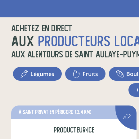
Achetez en direct
aux
producteurs loc
aux alentours de
Saint Aulaye-Puy
légumes
fruits
bou
à Saint Privat en Périgord
(3,4 km)
producteur·ice