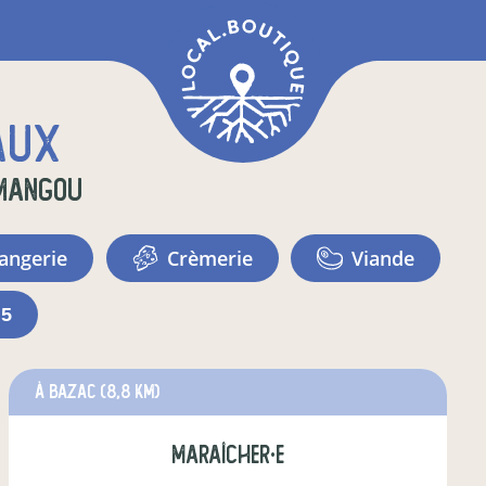
aux
mangou
langerie
crèmerie
viande
+5
à Bazac
(8,8 km)
maraîcher·e