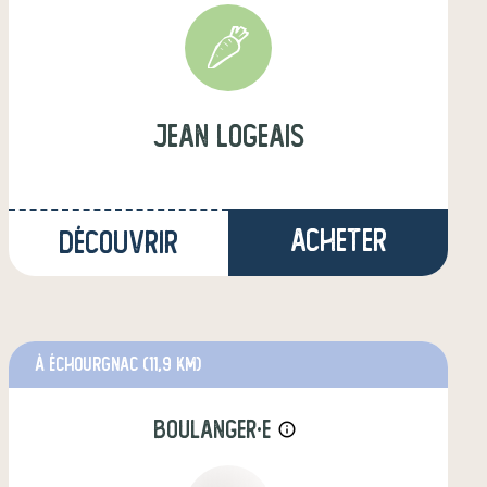
jean logeais
Acheter
Découvrir
à Échourgnac
(11,9 km)
boulanger·e
info_outline