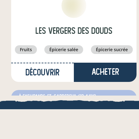
Les Vergers des DOUDS
fruits
épicerie salée
épicerie sucrée
Acheter
Découvrir
à Eygurande-et-Gardedeuil
(12,4 km)
boulanger·e
info_outline
LOCAL.BOUTI