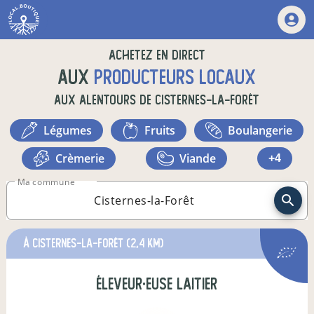
Achetez en direct
aux
producteurs locaux
aux alentours de
Cisternes-la-Forêt
légumes
fruits
boulangerie
crèmerie
viande
+4
Ma commune
à Cisternes-la-Forêt
(2,4 km)
éleveur·euse laitier