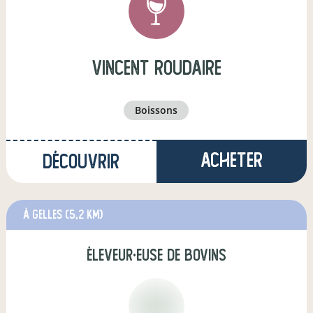
vincent roudaire
boissons
Acheter
Découvrir
à Gelles
(5,2 km)
éleveur·euse de bovins