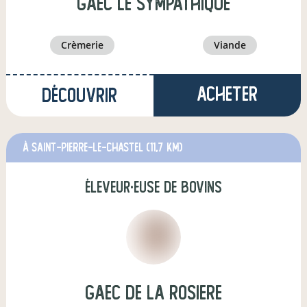
GAEC le Sympathique
crèmerie
viande
Acheter
Découvrir
à Saint-Pierre-le-Chastel
(11,7 km)
éleveur·euse de bovins
Gaec de la Rosiere