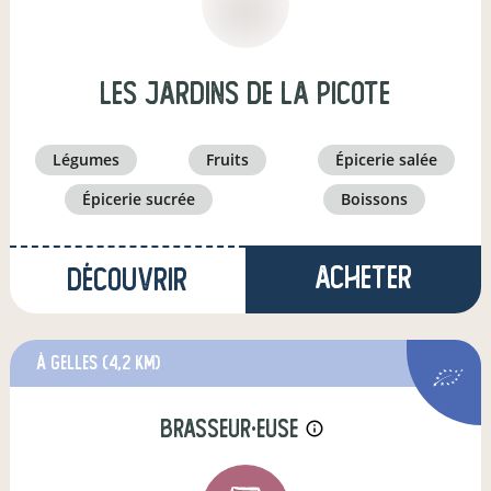
Les jardins de la Picote
légumes
fruits
épicerie salée
épicerie sucrée
boissons
Acheter
Découvrir
à Gelles
(4,2 km)
brasseur·euse
info_outline