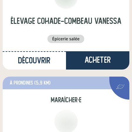
Élevage Cohade-Combeau Vanessa
épicerie salée
Acheter
Découvrir
à Prondines
(5,9 km)
maraîcher·e