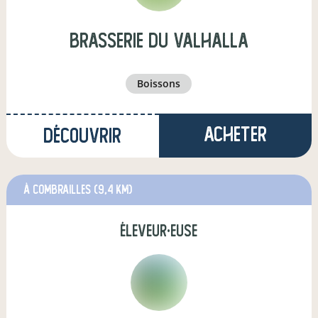
brasserie du valhalla
boissons
Acheter
Découvrir
à Combrailles
(9,4 km)
éleveur·euse