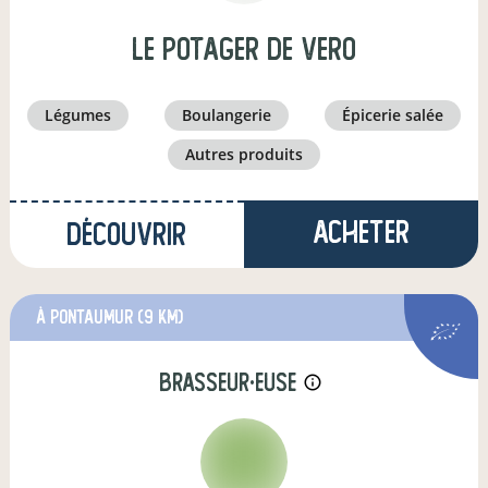
Le potager de vero
légumes
boulangerie
épicerie salée
autres produits
Acheter
Découvrir
à Pontaumur
(9 km)
brasseur·euse
info_outline