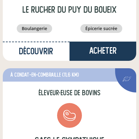
Le Rucher du Puy du Boueix
boulangerie
épicerie sucrée
Acheter
Découvrir
à Condat-en-Combraille
(11,6 km)
éleveur·euse de bovins