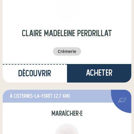
claire madeleine perdrillat
crèmerie
Acheter
Découvrir
à Cisternes-la-Forêt
(2,7 km)
maraîcher·e