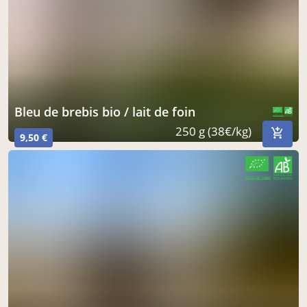
à Cisternes-la-Forêt
acheter ici
bleu de brebis bio / lait de foin
CERTIFIÉ PAR FR-BIO-01
AGRICULTURE FRANCE
250 g (38€/kg)
9,50 €
CERTIFIÉ PAR FR-BIO-01
AGRICULTURE FRANCE