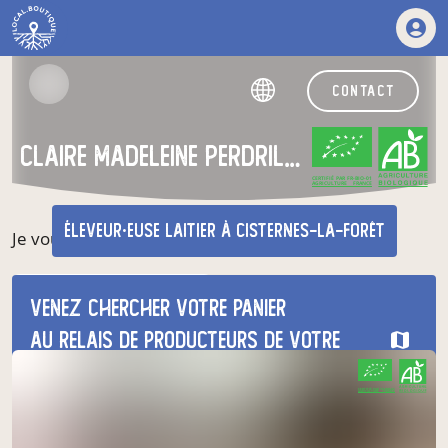
contact
claire madeleine perdrillat
CERTIFIÉ PAR FR-BIO-01
AGRICULTURE FRANCE
éleveur·euse laitier
à Cisternes-la-Forêt
Je vous invite à visiter le site internet de la ferme.
nos produits du moment
Venez chercher votre panier
au relais de producteurs de votre
choix
CERTIFIÉ PAR FR-BIO-01
AGRICULTURE FRANCE
La Ferme des Verveines / Fromagerie
vendredi à 16h00