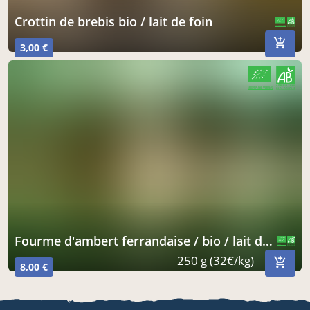
crottin de brebis bio / lait de foin
CERTIFIÉ PAR FR-BIO-01
AGRICULTURE FRANCE
3,00 €
CERTIFIÉ PAR FR-BIO-01
AGRICULTURE FRANCE
fourme d'ambert ferrandaise / bio / lait de foin
CERTIFIÉ PAR FR-BIO-01
AGRICULTURE FRANCE
250 g (32€/kg)
8,00 €