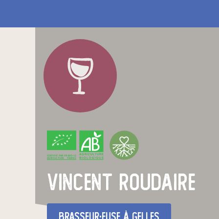
CERTIFIÉ PAR FR-BIO-12
AGRICULTURE FRANCE
vincent roudaire
brasseur·euse
à Gelles