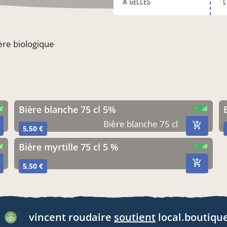
à Gelles
l
ière biologique
bière blanche 75 cl 5%
CERTIFIÉ PAR FR-BIO-12
AGRICULTURE FRANCE
Bière blanche 75 cl
5,50 €
bière myrtille 75 cl 5 %
CERTIFIÉ PAR FR-BIO-12
AGRICULTURE FRANCE
5,50 €
vincent roudaire
soutient
local.boutique