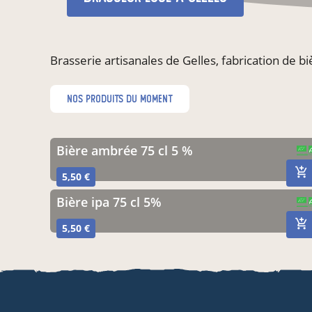
Brasserie artisanales de Gelles, fabrication de b
nos produits du moment
bière ambrée 75 cl 5 %
CERTIFIÉ PAR FR-BIO-12
AGRICULTURE FRANCE
5,50 €
bière ipa 75 cl 5%
CERTIFIÉ PAR FR-BIO-12
AGRICULTURE FRANCE
5,50 €