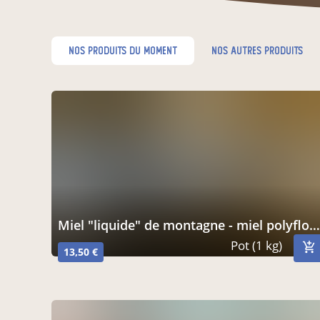
nos produits du moment
nos autres produits
miel "liquide" de montagne - miel polyfloral - 1kg
Pot (1 kg)
13,50 €