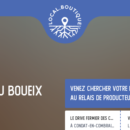
u Boueix
Venez chercher votre 
au relais de producte
Le Drive Fermier des Combrailles
v
à Condat-en-Combraille
l