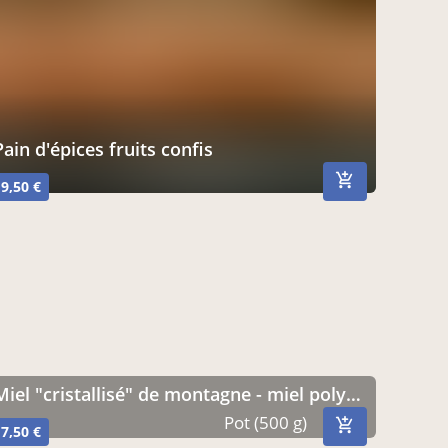
Pain d'épices fruits confis
9,50 €
miel "cristallisé" de montagne - miel polyfloral - 500g
Pot (500 g)
7,50 €