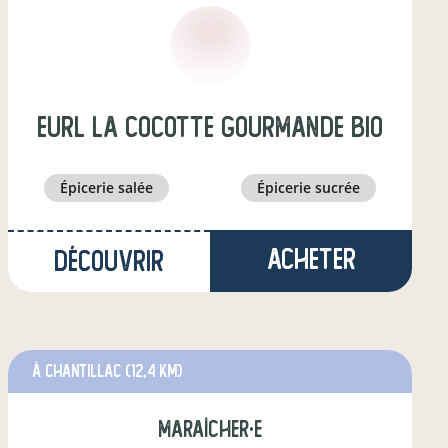
eurl la cocotte gourmande bio
épicerie salée
épicerie sucrée
Acheter
Découvrir
à Chantillac
(12,4 km)
maraîcher·e