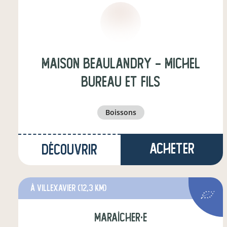
Maison Beaulandry - Michel
BUREAU et Fils
boissons
Acheter
Découvrir
à Villexavier
(12,3 km)
maraîcher·e