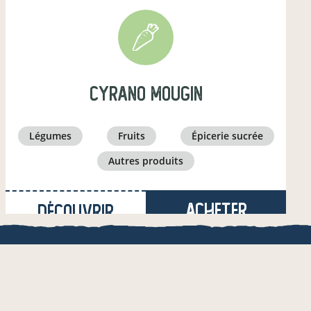
cyrano mougin
légumes
fruits
épicerie sucrée
autres produits
Acheter
Découvrir
à Donnezac
(27,1 km)
QUE
une appli de local.boutique
producteur·ice
& de l'AMRF