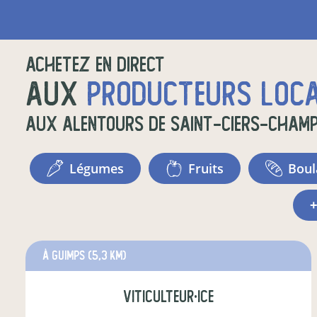
Achetez en direct
aux
producteurs loc
aux alentours de
Saint-Ciers-Cham
légumes
fruits
bou
à Guimps
(5,3 km)
viticulteur·ice