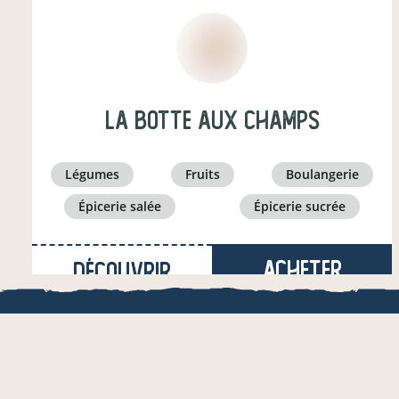
LA BOTTE AUX CHAMPS
légumes
fruits
boulangerie
épicerie salée
épicerie sucrée
Acheter
Découvrir
à Val-de-Livenne
(23,7 km)
LOCAL.BOUTI
viticulteur·ice