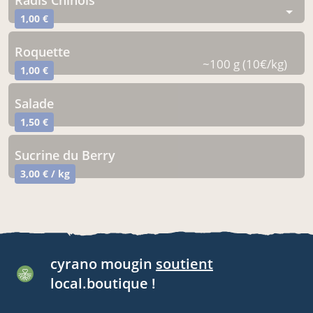
Radis Chinois
1,00 €
roquette
~100 g (10€/kg)
1,00 €
Salade
1,50 €
Sucrine du Berry
3,00 € / kg
cyrano mougin
soutient
local.boutique !