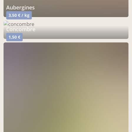
aubergines
3,50 € / kg
concombre
1,50 €