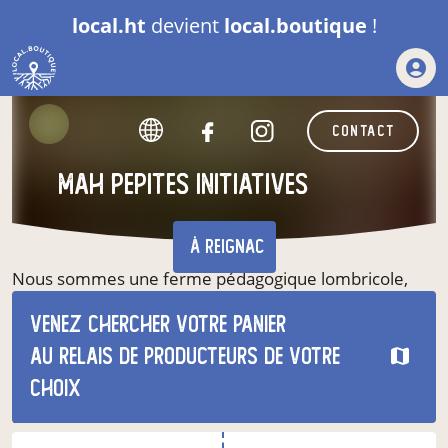
local.ht
devient
local.boutique
!
contact
mah pepites initiatives
à Reignac
Nous sommes une ferme pédagogique lombricole,
située en Haute-Gironde (33). Notre objectif est que le
Venez chercher votre panier
plus grand nombre de personnes s'imprègne de ce
'savoir-faire'... cet art de cultiver au naturel grâce aux
au relais de producteurs de votre
Vers à Compost. Aussi, nous proposons équipement,
choix
tutos, solutions, ateliers et accompagnement adaptés
à votre environnement