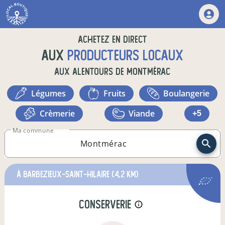
Achetez en direct
aux
producteurs locaux
aux alentours de
Montmérac
légumes
fruits
boulangerie
crèmerie
viande
+5
Ma commune
à Barbezieux-Saint-Hilaire
(4,2 km)
conserverie
info_outline