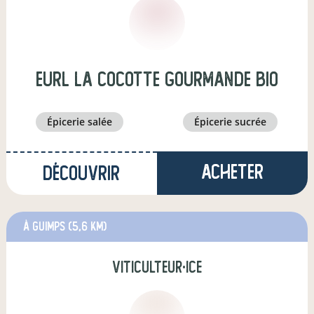
eurl la cocotte gourmande bio
épicerie salée
épicerie sucrée
Acheter
Découvrir
à Guimps
(5,6 km)
viticulteur·ice