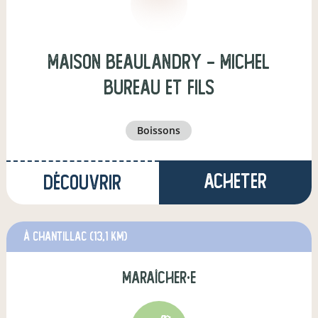
Maison Beaulandry - Michel
BUREAU et Fils
boissons
Acheter
Découvrir
à Chantillac
(13,1 km)
maraîcher·e