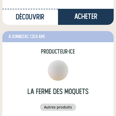
Acheter
Découvrir
à Donnezac
(31,6 km)
producteur·ice
La ferme des moquets
autres produits