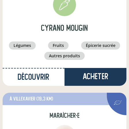
cyrano mougin
légumes
fruits
épicerie sucrée
autres produits
Acheter
Découvrir
à Villexavier
(19,3 km)
maraîcher·e