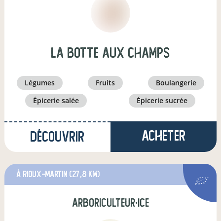
LA BOTTE AUX CHAMPS
légumes
fruits
boulangerie
épicerie salée
épicerie sucrée
Acheter
Découvrir
à Rioux-Martin
(27,8 km)
arboriculteur·ice