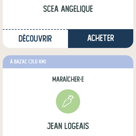
scea angelique
Acheter
Découvrir
à Bazac
(31,6 km)
maraîcher·e
jean logeais