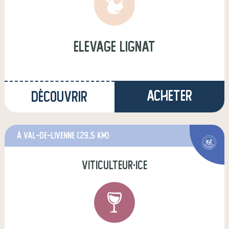
elevage lignat
Acheter
Découvrir
à Val-de-Livenne
(29,5 km)
viticulteur·ice