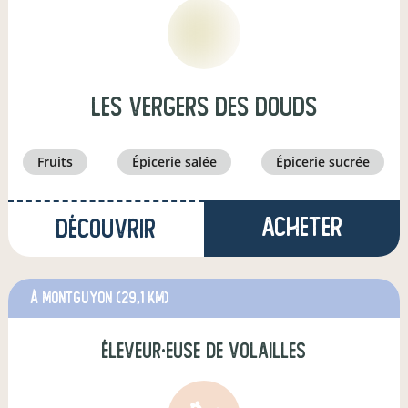
Les Vergers des DOUDS
fruits
épicerie salée
épicerie sucrée
Acheter
Découvrir
à Montguyon
(29,1 km)
éleveur·euse de volailles