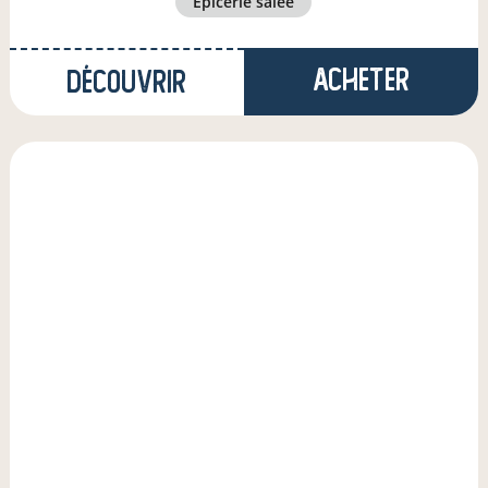
épicerie salée
Acheter
Découvrir