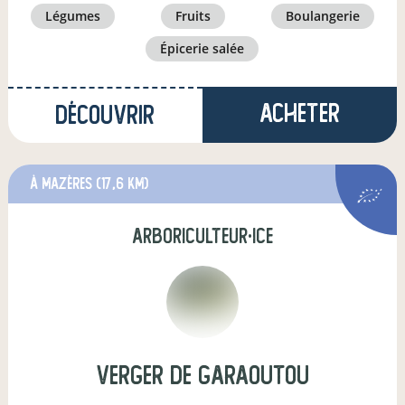
légumes
fruits
boulangerie
épicerie salée
Acheter
Découvrir
à Mazères
(17,6 km)
arboriculteur·ice
Verger de Garaoutou