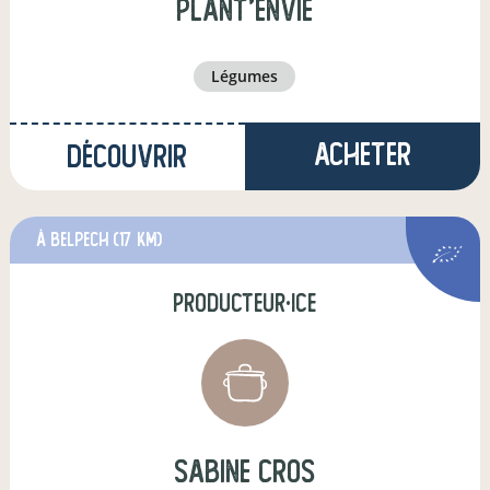
Plant'EnVie
légumes
Acheter
Découvrir
à Belpech
(17 km)
producteur·ice
sabine cros