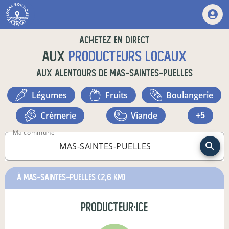
Achetez en direct
aux
producteurs locaux
aux alentours de
MAS-SAINTES-PUELLES
légumes
fruits
boulangerie
crèmerie
viande
+5
Ma commune
à MAS-SAINTES-PUELLES
(2,6 km)
producteur·ice