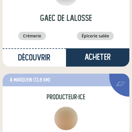
GAEC DE LALOSSE
crèmerie
épicerie salée
Acheter
Découvrir
à Marquein
(13,8 km)
producteur·ice