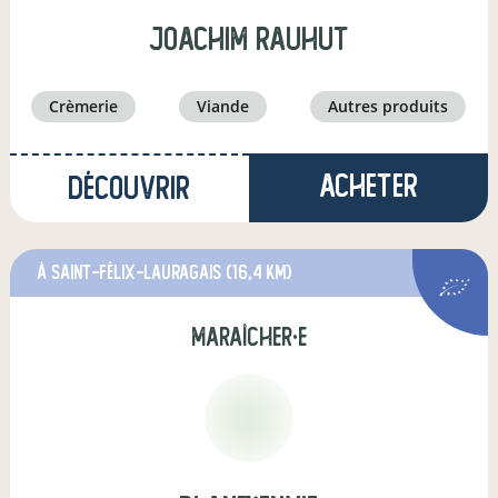
joachim rauhut
crèmerie
viande
autres produits
Acheter
Découvrir
à Saint-Félix-Lauragais
(16,4 km)
maraîcher·e