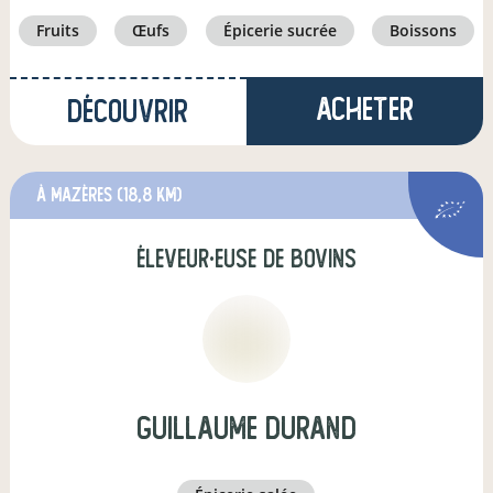
fruits
œufs
épicerie sucrée
boissons
Acheter
Découvrir
à Mazères
(18,8 km)
éleveur·euse de bovins
guillaume durand