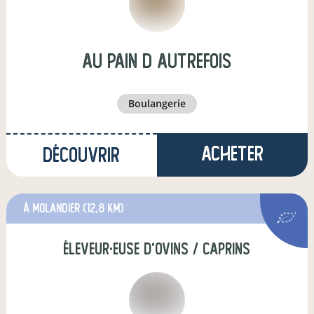
Au pain d autrefois
boulangerie
Acheter
Découvrir
à Molandier
(12,8 km)
éleveur·euse d'ovins / caprins