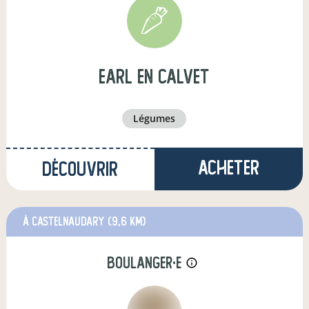
earl en calvet
légumes
Acheter
Découvrir
à Castelnaudary
(9,6 km)
boulanger·e
info_outline