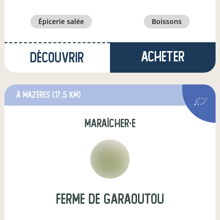
épicerie salée
boissons
Acheter
Découvrir
à Mazères
(17,5 km)
maraîcher·e
Ferme de Garaoutou