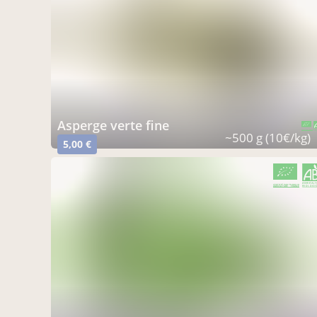
asperge verte fine
CERTIFIÉ PAR FR-BIO-10
AGRICULTURE FRANCE
~500 g (10€/kg)
5,00 €
CERTIFIÉ PAR FR-BIO-10
AGRICULTURE FRANCE