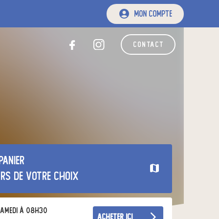
mon compte
contact
panier
urs de votre choix
amedi à 08h30
acheter ici