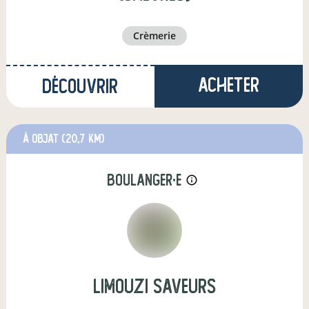
crèmerie
Acheter
Découvrir
à Objat
(20,7 km)
boulanger·e
info_outline
limouzi saveurs