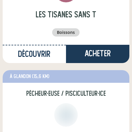
Les tisanes sans T
boissons
Acheter
Découvrir
à Glandon
(15,6 km)
pêcheur·euse / pisciculteur·ice