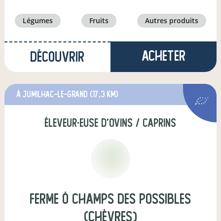
légumes
fruits
autres produits
Acheter
Découvrir
à Jumilhac-le-Grand
(17,3 km)
éleveur·euse d'ovins / caprins
Ferme Ô champs des possibles
(chèvres)