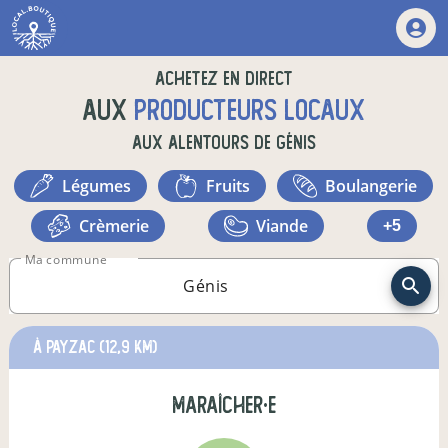
Achetez en direct
aux
producteurs locaux
aux alentours de
Génis
légumes
fruits
boulangerie
crèmerie
viande
+5
Ma commune
à Payzac
(12,9 km)
maraîcher·e