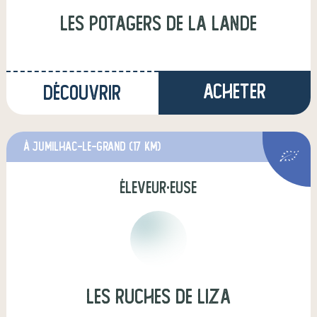
Les Potagers de la Lande
Acheter
Découvrir
à Jumilhac-le-Grand
(17 km)
éleveur·euse
Les ruches de Liza