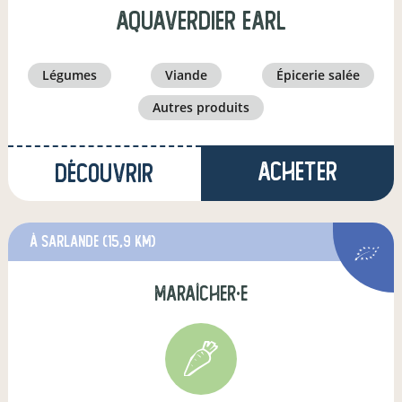
AQUAVERDIER EARL
légumes
viande
épicerie salée
autres produits
Acheter
Découvrir
à Sarlande
(15,9 km)
maraîcher·e