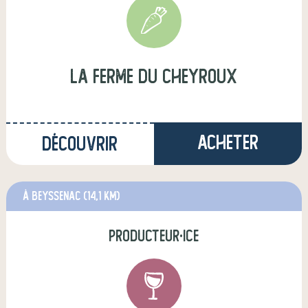
La ferme du Cheyroux
Acheter
Découvrir
à Beyssenac
(14,1 km)
producteur·ice