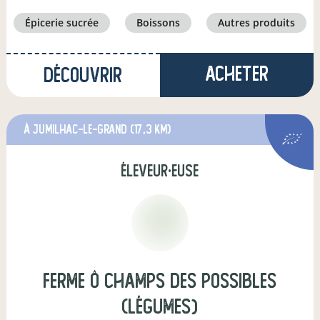
épicerie sucrée
boissons
autres produits
Acheter
Découvrir
à Jumilhac-le-Grand
(17,3 km)
éleveur·euse
Ferme Ô Champs Des Possibles
(légumes)