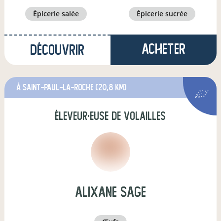
épicerie salée
épicerie sucrée
Acheter
Découvrir
à Saint-Paul-la-Roche
(20,8 km)
éleveur·euse de volailles
alixane sage