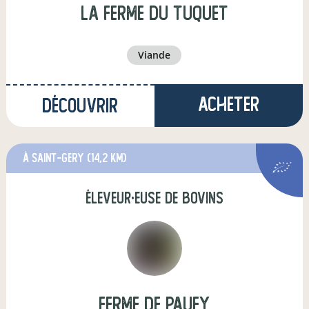
La ferme du Tuquet
viande
Acheter
Découvrir
à saint-gery
(14,2 km)
éleveur·euse de bovins
Ferme de Paufy