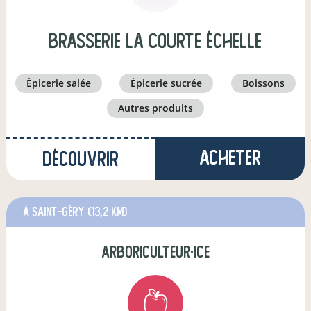
Brasserie La Courte Échelle
épicerie salée
épicerie sucrée
boissons
autres produits
Acheter
Découvrir
à Saint-Géry
(13,2 km)
arboriculteur·ice