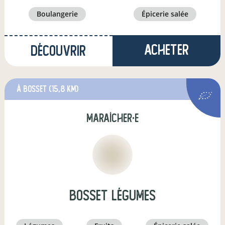
boulangerie
épicerie salée
Acheter
Découvrir
à Bosset
(15,8 km)
maraîcher·e
Bosset Légumes