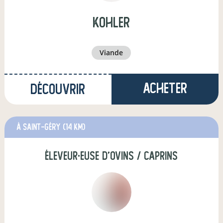
kohler
viande
Acheter
Découvrir
à Saint-Géry
(14 km)
éleveur·euse d'ovins / caprins