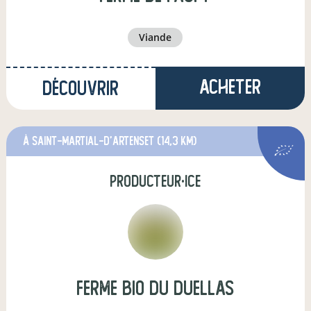
viande
Acheter
Découvrir
à Saint-Martial-d'Artenset
(14,3 km)
producteur·ice
Ferme Bio du Duellas