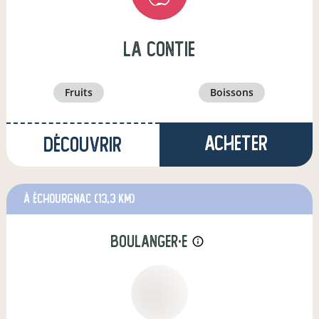
La Contie
fruits
boissons
Acheter
Découvrir
à Échourgnac
(13,3 km)
boulanger·e
info_outline