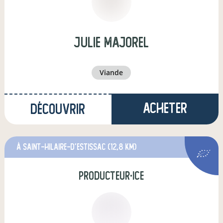
julie majorel
viande
Acheter
Découvrir
à Saint-Hilaire-d'Estissac
(12,8 km)
producteur·ice