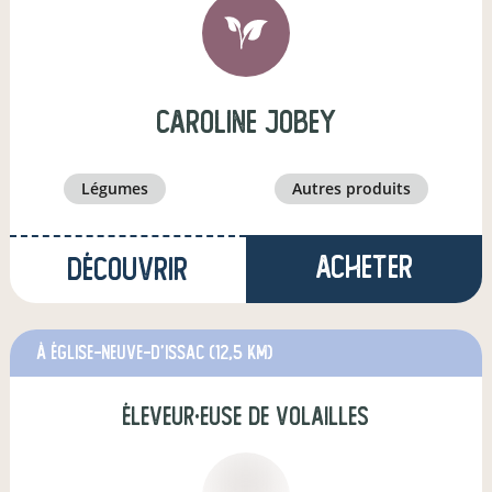
caroline jobey
légumes
autres produits
Acheter
Découvrir
à Église-Neuve-d'Issac
(12,5 km)
éleveur·euse de volailles