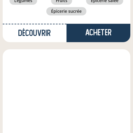
légumes
fruits
épicerie salée
épicerie sucrée
Acheter
Découvrir