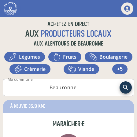
Achetez en direct
aux
producteurs locaux
aux alentours de
Beauronne
légumes
fruits
boulangerie
crèmerie
viande
+5
Ma commune
à Neuvic
(6,9 km)
maraîcher·e