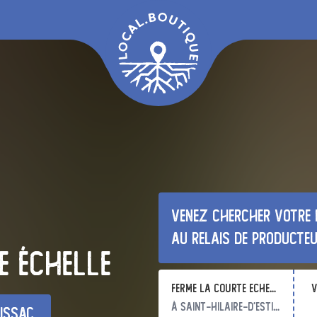
Venez chercher votre 
au relais de producte
e Échelle
Ferme La Courte Echelle
v
à Saint-Hilaire-d'Estissac
tissac