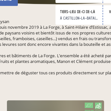
Tiers-lieu De-ci de-là
v
à Castillon-la-Bataille
aysan
puis novembre 2019 à La Forge, à Saint-Hilaire d’Estissac
de paysans voisins et bientôt issus de nos propres cultur
seilles, framboises, caseilles…) vendus en frais ou transfo
 Les levures sont donc encore vivantes dans la bouteille et
res et bâtiments de La Forge. L’ensemble a été acheté par
ruits et plantes aromatiques, Manon et Clément produisent
mettre de déguster tous ces produits directement sur pla
CERTIFIÉ PAR FR-BIO-12
AGRICULTURE FRANCE