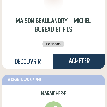
Maison Beaulandry - Michel
BUREAU et Fils
boissons
Acheter
Découvrir
à Chantillac
(17 km)
maraîcher·e