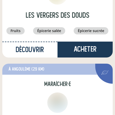
Les Vergers des DOUDS
fruits
épicerie salée
épicerie sucrée
Acheter
Découvrir
à Angoulême
(29 km)
maraîcher·e