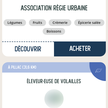
Association Régie Urbaine
légumes
fruits
crèmerie
épicerie salée
boissons
Acheter
Découvrir
à Pillac
(31,6 km)
éleveur·euse de volailles