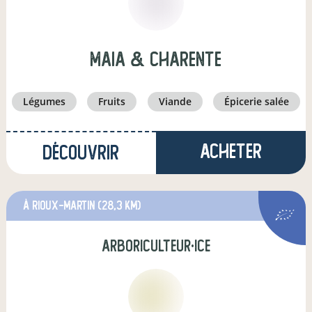
Maia & Charente
légumes
fruits
viande
épicerie salée
Acheter
Découvrir
à Rioux-Martin
(28,3 km)
arboriculteur·ice