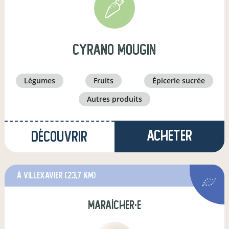
cyrano mougin
légumes
fruits
épicerie sucrée
autres produits
Acheter
Découvrir
à Villexavier
(23,7 km)
maraîcher·e