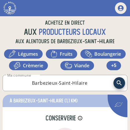
Achetez en direct
aux
producteurs locaux
aux alentours de
Barbezieux-Saint-Hilaire
légumes
fruits
boulangerie
crèmerie
viande
+5
Ma commune
à Barbezieux-Saint-Hilaire
(1,1 km)
conserverie
info_outline