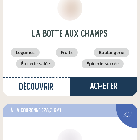
LA BOTTE AUX CHAMPS
légumes
fruits
boulangerie
épicerie salée
épicerie sucrée
Acheter
Découvrir
à La Couronne
(28,3 km)