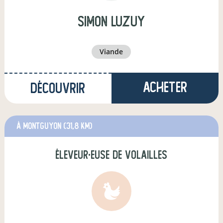
simon luzuy
viande
Acheter
Découvrir
à Montguyon
(31,8 km)
éleveur·euse de volailles