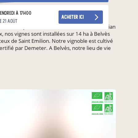
endredi à 17h00
acheter ici
e 21 août
e et a passe la main à Patricia, sa fille et Lilian
nos vignes sont installées sur 14 ha à Belvès
 ceux de Saint Emilion. Notre vignoble est cultivé
rtifié par Demeter. A Belvès, notre lieu de vie
CERTIFIÉ PAR FR-BIO-01
AGRICULTURE FRANCE
CERTIFIÉ PAR FR-BIO-01
AGRICULTURE FRANCE