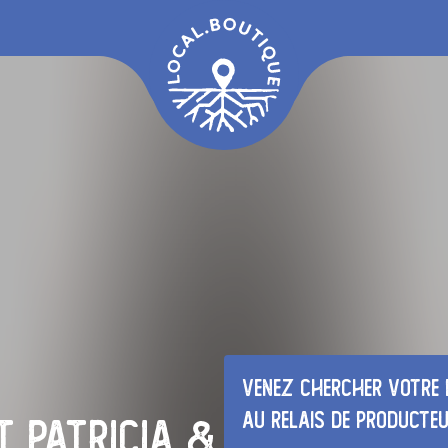
Venez chercher votre 
au relais de producte
 Patricia & Lilian