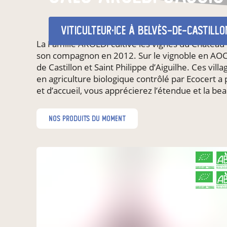
viticulteur·ice
à Belvès-de-Castillo
La Famille AROLDI cultive les vignes du Château de
son compagnon en 2012. Sur le vignoble en AOC, 
de Castillon et Saint Philippe d’Aiguilhe. Ces vil
en agriculture biologique contrôlé par Ecocert a
et d’accueil, vous apprécierez l’étendue et la b
nos produits du moment
CERTIFIÉ PAR FR-BIO-01
AGRICULTURE FRANCE
CERTIFIÉ PAR FR-BIO-01
AGRICULTURE FRANCE