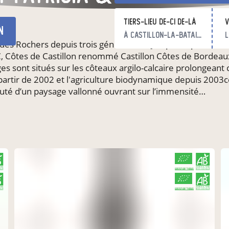
Tiers-lieu De-ci de-là
v
n
à Castillon-la-Bataille
l
s Rochers depuis trois générations. Jacques a pris sa retrait
Côtes de Castillon renommé Castillon Côtes de Bordeaux, 
lages sont situés sur les côteaux argilo-calcaire prolongeant
 partir de 2002 et l'agriculture biodynamique depuis 2003ce
eauté d’un paysage vallonné ouvrant sur l’immensité…
CERTIFIÉ PAR FR-BIO-01
AGRICULTURE FRANCE
CERTIFIÉ PAR FR-BIO-01
AGRICULTURE FRANCE