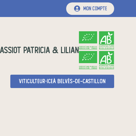
mon compte
SSIOT Patricia & Lilian
CERTIFIÉ PAR FR-BIO-01
AGRICULTURE FRANCE
CERTIFIÉ PAR FR-BIO-01
AGRICULTURE FRANCE
viticulteur·ice
à Belvès-de-Castillon