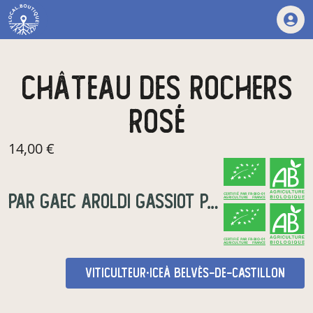
château des rochers
rosé
14,00 €
par
Gaec AROLDI GASSIOT Patricia & Lilian
CERTIFIÉ PAR FR-BIO-01
AGRICULTURE FRANCE
CERTIFIÉ PAR FR-BIO-01
AGRICULTURE FRANCE
viticulteur·ice
à Belvès-de-Castillon