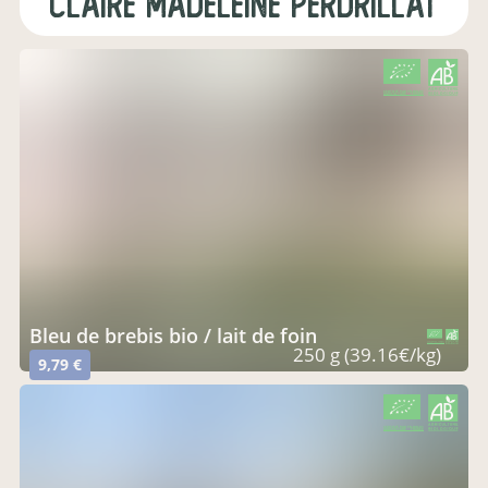
claire madeleine perdrillat
CERTIFIÉ PAR FR-BIO-01
AGRICULTURE FRANCE
bleu de brebis bio / lait de foin
CERTIFIÉ PAR FR-BIO-01
AGRICULTURE FRANCE
250 g (39.16€/kg)
9,79 €
CERTIFIÉ PAR FR-BIO-01
AGRICULTURE FRANCE