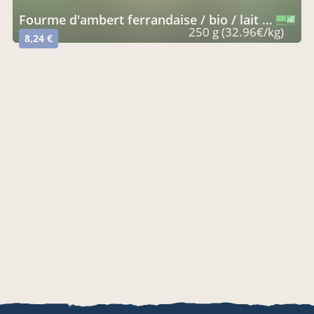
fourme d'ambert ferrandaise / bio / lait de foin
CERTIFIÉ PAR FR-BIO-01
AGRICULTURE FRANCE
250 g (32.96€/kg)
8,24 €