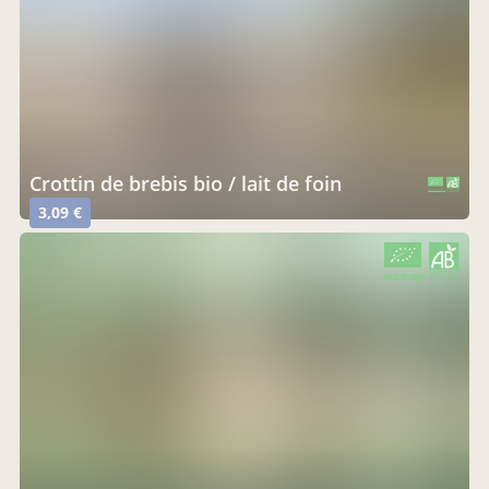
crottin de brebis bio / lait de foin
CERTIFIÉ PAR FR-BIO-01
AGRICULTURE FRANCE
3,09 €
CERTIFIÉ PAR FR-BIO-01
AGRICULTURE FRANCE