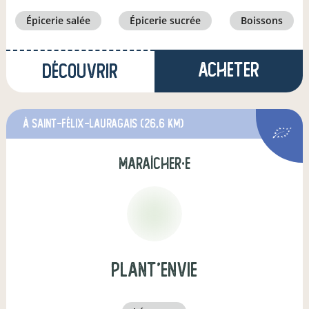
épicerie salée
épicerie sucrée
boissons
Acheter
Découvrir
à Saint-Félix-Lauragais
(26,6 km)
maraîcher·e
Plant'EnVie