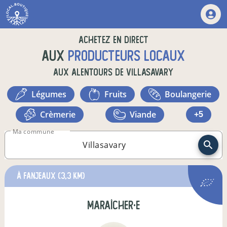
Achetez en direct
aux
producteurs locaux
aux alentours de
Villasavary
légumes
fruits
boulangerie
crèmerie
viande
+5
Ma commune
à Fanjeaux
(3,3 km)
maraîcher·e