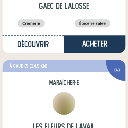
GAEC DE LALOSSE
crèmerie
épicerie salée
Acheter
Découvrir
à Gaudiès
(24,9 km)
CAB
maraîcher·e
Les Fleurs de Lavail