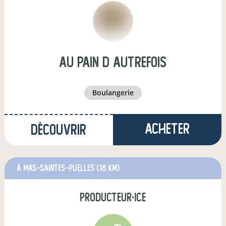
Au pain d autrefois
boulangerie
Acheter
Découvrir
à MAS-SAINTES-PUELLES
(18 km)
producteur·ice