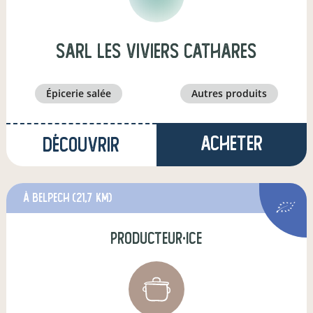
sarl les viviers cathares
épicerie salée
autres produits
Acheter
Découvrir
à Belpech
(21,7 km)
producteur·ice