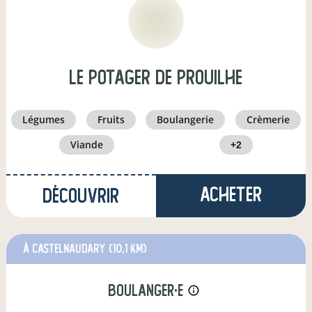
Le Potager de Prouilhe
légumes
fruits
boulangerie
crèmerie
viande
+2
Acheter
Découvrir
à Castelnaudary
(10,1 km)
boulanger·e
info_outline