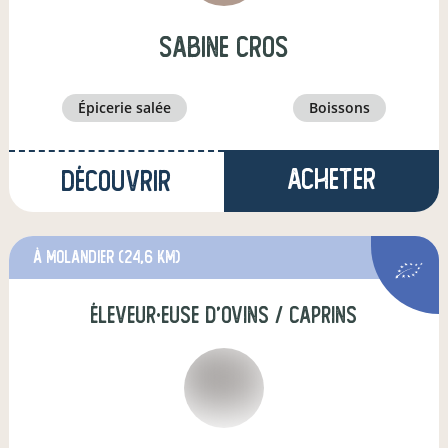
sabine cros
épicerie salée
boissons
Acheter
Découvrir
à Molandier
(24,6 km)
éleveur·euse d'ovins / caprins