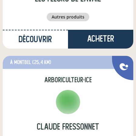
autres produits
Acheter
Découvrir
à Montbel
(25,4 km)
arboriculteur·ice
claude fressonnet