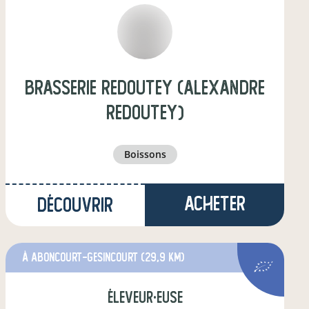
Brasserie Redoutey (Alexandre
Redoutey)
boissons
Acheter
Découvrir
à Aboncourt-Gesincourt
(29,9 km)
éleveur·euse