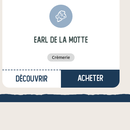
earl de la motte
crèmerie
Acheter
Découvrir
à Isômes
(36,5 km)
producteur·ice
QUE
une appli de local.boutique
& de l'AMRF