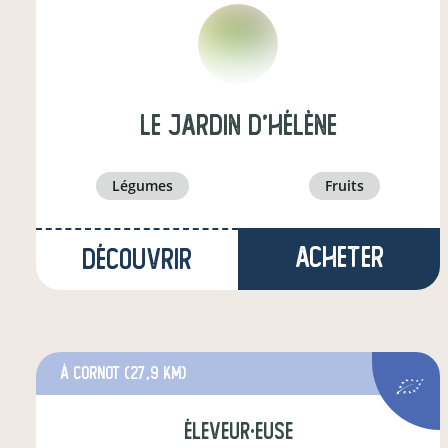
Le Jardin d'Hélène
légumes
fruits
Acheter
Découvrir
à Cornot
(27,9 km)
éleveur·euse