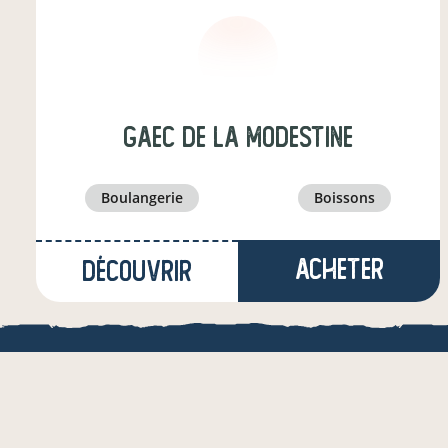
GAEC de la modestine
boulangerie
boissons
Acheter
Découvrir
à Confracourt
(31,8 km)
maraîcher·e
LOCAL.BOUTI