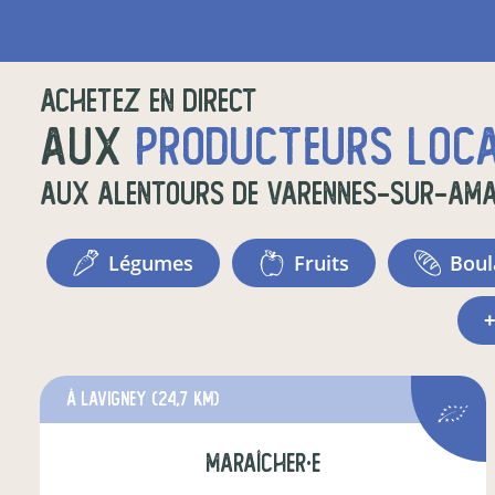
Achetez en direct
aux
producteurs loc
aux alentours de
Varennes-sur-Am
légumes
fruits
bou
à Lavigney
(24,7 km)
maraîcher·e