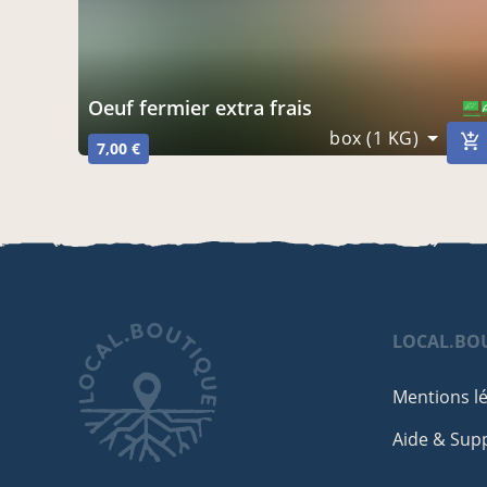
oeuf fermier extra frais
CERTIFIÉ PAR FR-BIO-01
AGRICULTURE FRANCE
box (1 KG)
7,00 €
LOCAL.BO
Mentions l
Aide & Sup