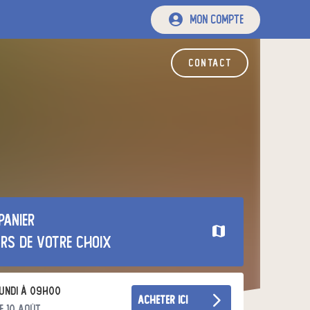
mon compte
contact
panier
urs de votre choix
undi à 09h00
acheter ici
e 10 août