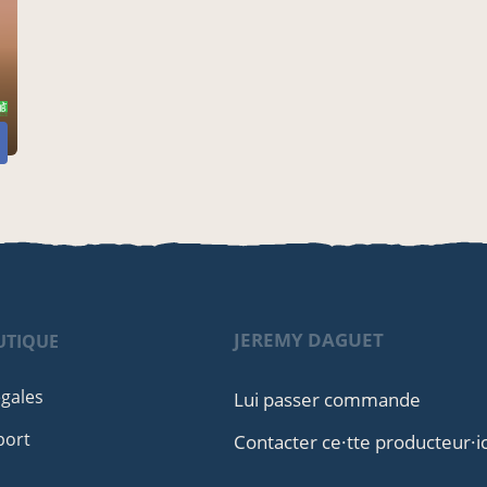
JEREMY DAGUET
UTIQUE
égales
Lui passer commande
port
Contacter ce·tte producteur·i