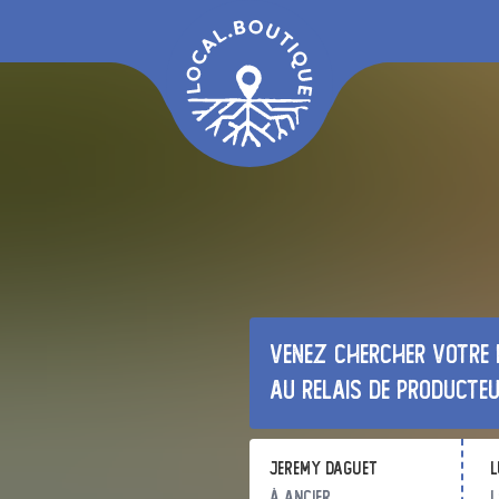
Venez chercher votre 
au relais de producte
jeremy daguet
l
à Ancier
l