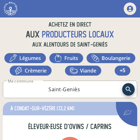
Achetez en direct
aux
producteurs locaux
aux alentours de
Saint-Geniès
légumes
fruits
boulangerie
crèmerie
viande
+5
Ma commune
à Condat-sur-Vézère
(13,2 km)
éleveur·euse d'ovins / caprins