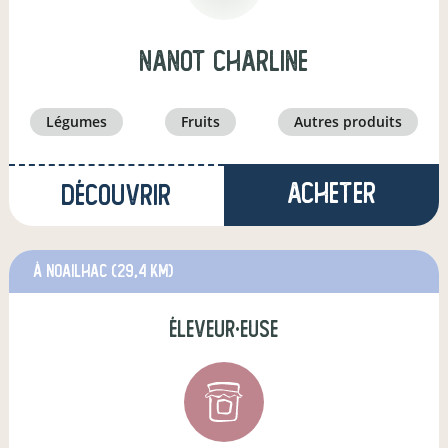
Nanot charline
légumes
fruits
autres produits
Acheter
Découvrir
à Noailhac
(29,4 km)
éleveur·euse