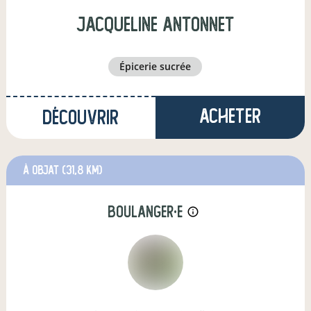
jacqueline antonnet
épicerie sucrée
Acheter
Découvrir
à Objat
(31,8 km)
boulanger·e
info_outline