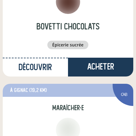
bovetti chocolats
épicerie sucrée
Acheter
Découvrir
à Gignac
(19,2 km)
CAB
maraîcher·e