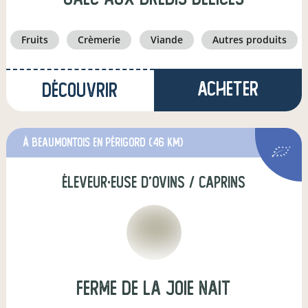
fruits
crèmerie
viande
autres produits
Acheter
Découvrir
à Beaumontois en Périgord
(46 km)
éleveur·euse d'ovins / caprins
Ferme de la Joie Nait