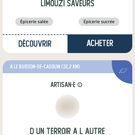
limouzi saveurs
épicerie salée
épicerie sucrée
Acheter
Découvrir
à Le Buisson-de-Cadouin
(32,2 km)
artisan·e
info_outline
d un terroir a l autre