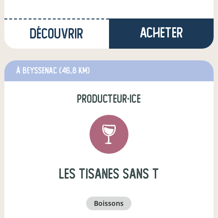
Acheter
Découvrir
à Beyssenac
(46,8 km)
producteur·ice
Les tisanes sans T
boissons