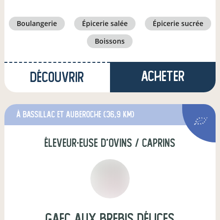
boulangerie
épicerie salée
épicerie sucrée
boissons
Acheter
Découvrir
à Bassillac et Auberoche
(36,9 km)
éleveur·euse d'ovins / caprins
GAEC Aux Brebis Délices