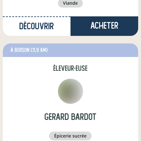
viande
Acheter
Découvrir
à Berson
(11,9 km)
éleveur·euse
gerard bardot
épicerie sucrée