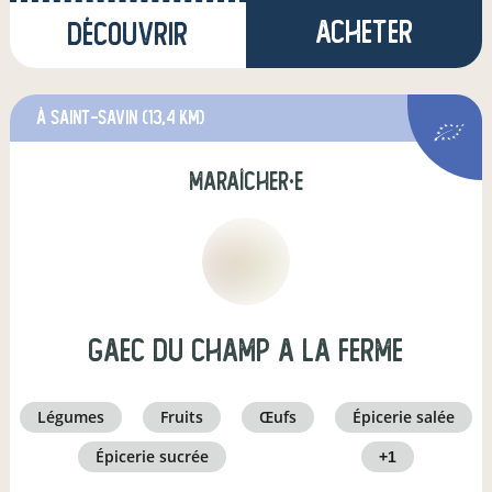
Acheter
Découvrir
à Saint-Savin
(13,4 km)
maraîcher·e
gaec du champ a la ferme
légumes
fruits
œufs
épicerie salée
épicerie sucrée
+1