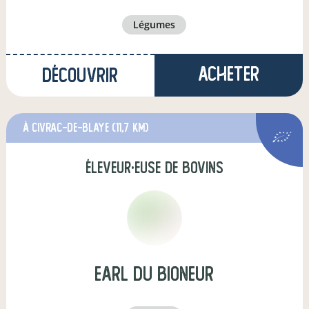
légumes
Acheter
Découvrir
à Civrac-de-Blaye
(11,7 km)
éleveur·euse de bovins
earl du bioneur