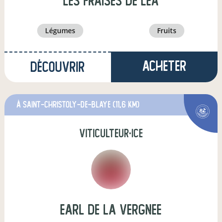
Les Fraises de Léa
légumes
fruits
Acheter
Découvrir
à Saint-Christoly-de-Blaye
(11,6 km)
viticulteur·ice
earl de la vergnee