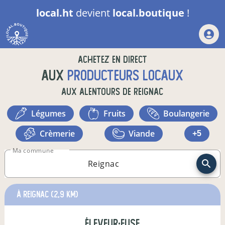
local.ht
devient
local.boutique
!
Achetez en direct
aux
producteurs locaux
aux alentours de
Reignac
légumes
fruits
boulangerie
crèmerie
viande
+5
Ma commune
à Reignac
(2,9 km)
éleveur·euse