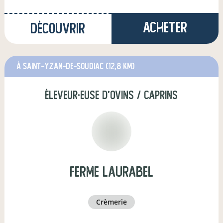
Acheter
Découvrir
à Saint-Yzan-de-Soudiac
(12,8 km)
éleveur·euse d'ovins / caprins
Ferme Laurabel
crèmerie