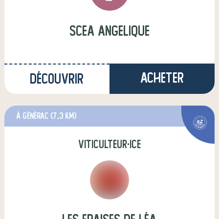
scea angelique
Acheter
Découvrir
à Générac
(7,3 km)
viticulteur·ice