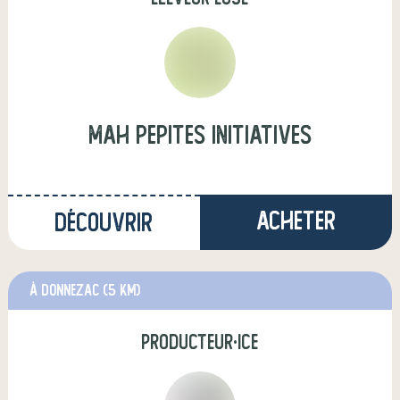
mah pepites initiatives
Acheter
Découvrir
à Donnezac
(5 km)
producteur·ice