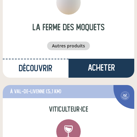
La ferme des moquets
autres produits
Acheter
Découvrir
à Val-de-Livenne
(5,1 km)
viticulteur·ice