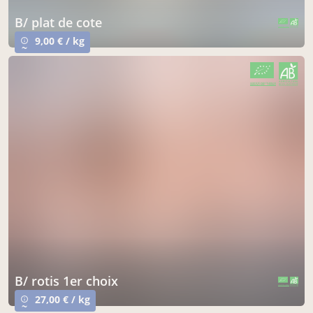
b/ plat de cote
CERTIFIÉ PAR FR-BIO-10
AGRICULTURE FRANCE
9,00 € / kg
info_outline
~
CERTIFIÉ PAR FR-BIO-10
AGRICULTURE FRANCE
b/ rotis 1er choix
CERTIFIÉ PAR FR-BIO-10
AGRICULTURE FRANCE
27,00 € / kg
info_outline
~