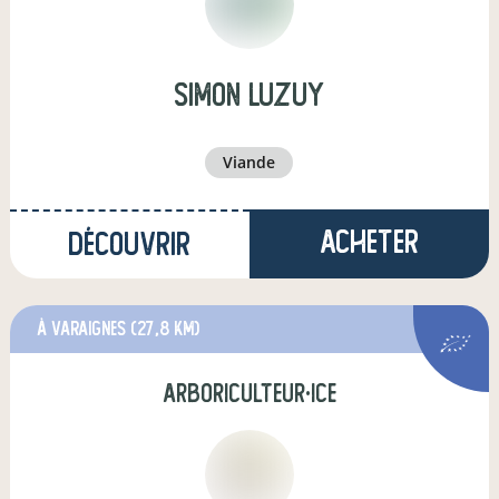
simon luzuy
viande
Acheter
Découvrir
à Varaignes
(27,8 km)
arboriculteur·ice