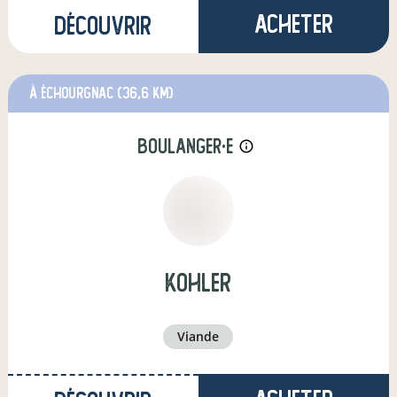
Acheter
Découvrir
à Échourgnac
(36,6 km)
boulanger·e
info_outline
kohler
viande