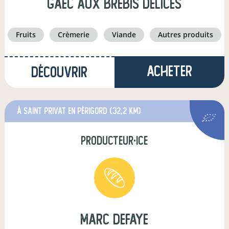
GAEC Aux Brebis Délices
fruits
crèmerie
viande
autres produits
Acheter
Découvrir
à Saint Privat en Périgord
(32,2 km)
producteur·ice
marc defaye