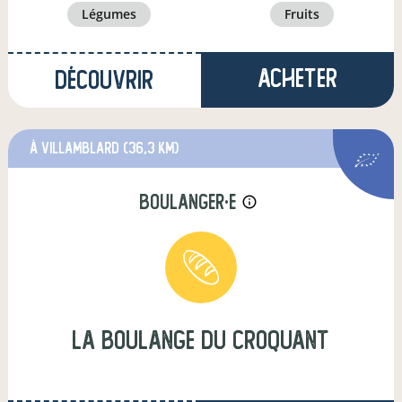
légumes
fruits
Acheter
Découvrir
à Villamblard
(36,3 km)
boulanger·e
info_outline
la boulange du croquant