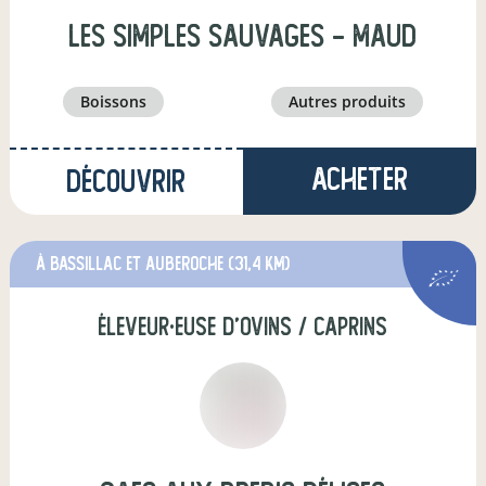
Les Simples Sauvages - Maud
boissons
autres produits
Acheter
Découvrir
à Bassillac et Auberoche
(31,4 km)
éleveur·euse d'ovins / caprins