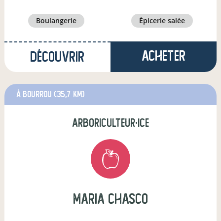
boulangerie
épicerie salée
Acheter
Découvrir
à bourrou
(35,7 km)
arboriculteur·ice
Maria CHASCO