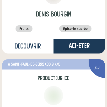
denis bourgin
fruits
épicerie sucrée
Acheter
Découvrir
à Saint-Paul-de-Serre
(30,9 km)
producteur·ice