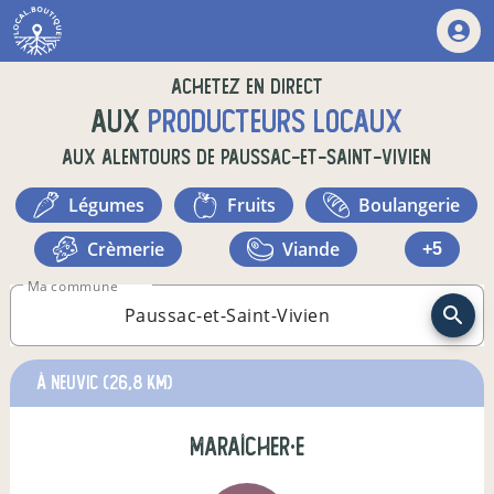
Achetez en direct
aux
producteurs locaux
aux alentours de
Paussac-et-Saint-Vivien
légumes
fruits
boulangerie
crèmerie
viande
+5
Ma commune
à Neuvic
(26,8 km)
maraîcher·e