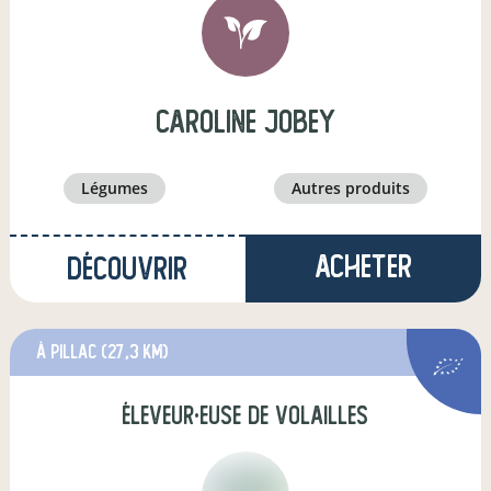
caroline jobey
légumes
autres produits
Acheter
Découvrir
à Pillac
(27,3 km)
éleveur·euse de volailles