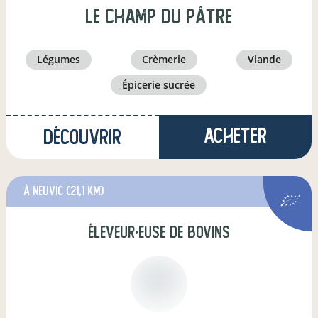
Le Champ du Pâtre
légumes
crèmerie
viande
épicerie sucrée
Acheter
Découvrir
à Neuvic
(21,1 km)
éleveur·euse de bovins