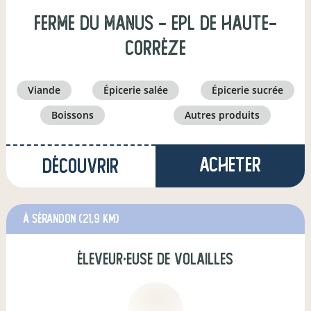
FERME DU MANUS - EPL de Haute-
Corrèze
viande
épicerie salée
épicerie sucrée
boissons
autres produits
Acheter
Découvrir
à Sérandon
(21,9 km)
éleveur·euse de volailles