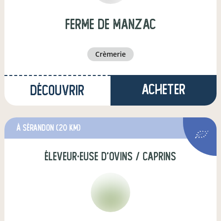
Ferme de Manzac
crèmerie
Acheter
Découvrir
à Sérandon
(20 km)
éleveur·euse d'ovins / caprins