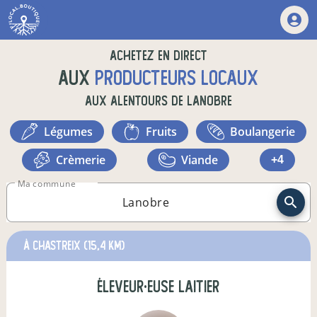
Achetez en direct
aux
producteurs locaux
aux alentours de
Lanobre
légumes
fruits
boulangerie
crèmerie
viande
+4
Ma commune
à Chastreix
(15,4 km)
éleveur·euse laitier