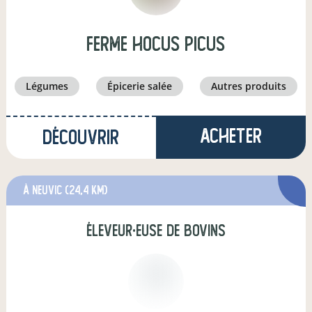
Ferme Hocus Picus
légumes
épicerie salée
autres produits
Acheter
Découvrir
à Neuvic
(24,4 km)
éleveur·euse de bovins