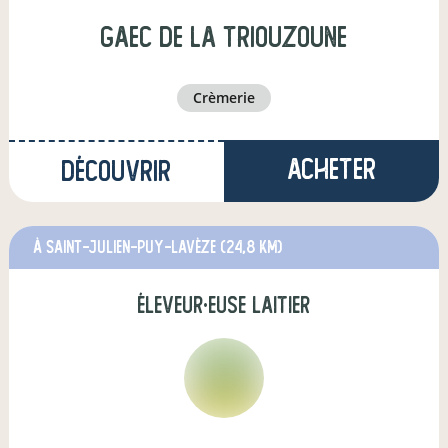
Gaec de la triouzoune
crèmerie
Acheter
Découvrir
à Saint-Julien-Puy-Lavèze
(24,8 km)
éleveur·euse laitier