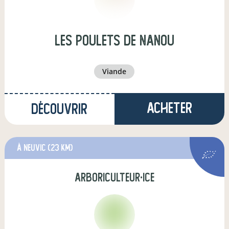
Les poulets de Nanou
viande
Acheter
Découvrir
à Neuvic
(23 km)
arboriculteur·ice