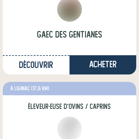
Gaec des gentianes
Acheter
Découvrir
à Liginiac
(17,6 km)
éleveur·euse d'ovins / caprins