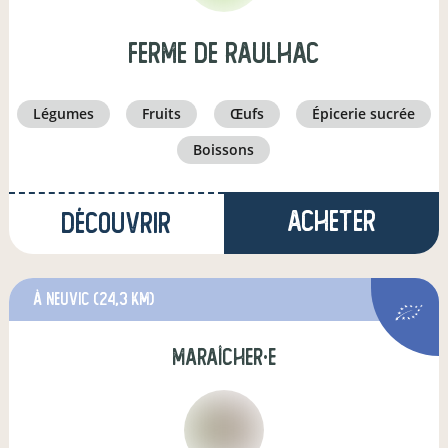
FERME DE RAULHAC
légumes
fruits
œufs
épicerie sucrée
boissons
Acheter
Découvrir
à Neuvic
(24,3 km)
maraîcher·e