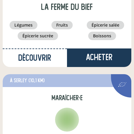
La Ferme du Bief
légumes
fruits
épicerie salée
épicerie sucrée
boissons
Acheter
Découvrir
à Serley
(10,1 km)
maraîcher·e