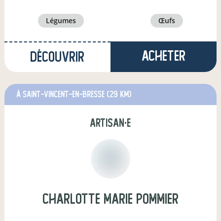
légumes
œufs
Acheter
Découvrir
à Saint-Vincent-en-Bresse
(29 km)
artisan·e
charlotte marie pommier