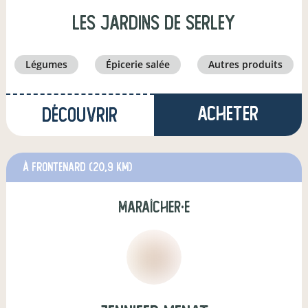
Les Jardins de Serley
légumes
épicerie salée
autres produits
Acheter
Découvrir
à Frontenard
(20,9 km)
maraîcher·e