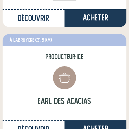
Acheter
Découvrir
à Labruyère
(31,8 km)
producteur·ice
earl des acacias
Acheter