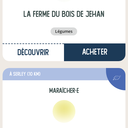
La ferme du Bois de Jehan
légumes
Acheter
Découvrir
à Serley
(10 km)
maraîcher·e