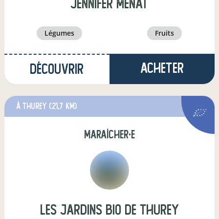
jennifer menat
légumes
fruits
Acheter
Découvrir
à Thurey
(21,7 km)
maraîcher·e
LES JARDINS BIO DE THUREY