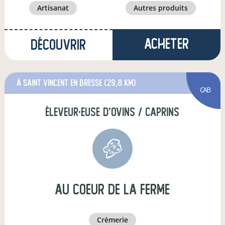
artisanat
autres produits
Acheter
Découvrir
à saint vincent en bresse
(29,8 km)
CAB
éleveur·euse d'ovins / caprins
au coeur de la ferme
crèmerie