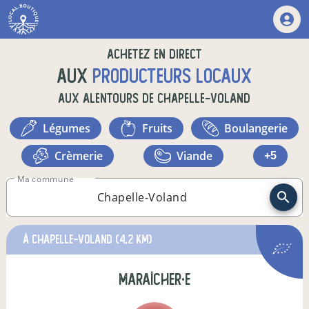
Achetez en direct
aux
producteurs locaux
aux alentours de
Chapelle-Voland
légumes
fruits
boulangerie
crèmerie
viande
+5
Ma commune
à Chapelle-Voland
(4,2 km)
maraîcher·e