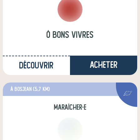
Ô Bons Vivres
Acheter
Découvrir
à Bosjean
(5,7 km)
maraîcher·e