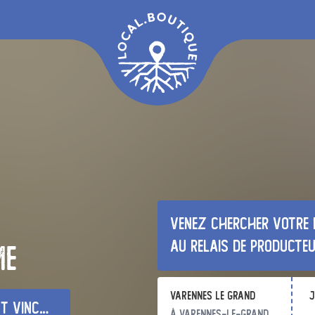
Venez chercher votre 
au relais de producte
me
Varennes le grand
j
nt en bresse
à Varennes-le-Grand