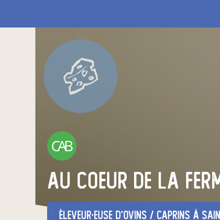
CAB
au coeur de la fer
éleveur·euse d'ovins / caprins
à saint vince