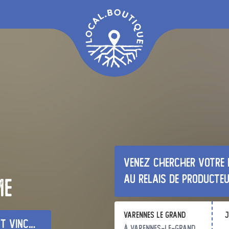
Venez chercher votre 
au relais de producte
me
Varennes le grand
j
nt en bresse
à Varennes-le-Grand