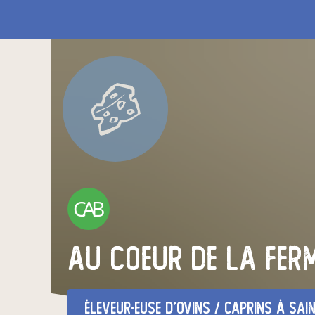
CAB
au coeur de la fer
éleveur·euse d'ovins / caprins
à saint vince