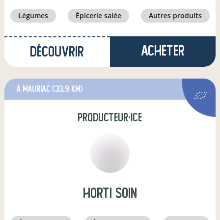
légumes
épicerie salée
autres produits
Acheter
Découvrir
à Mauriac
(33,9 km)
producteur·ice
Horti soin