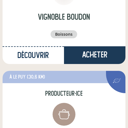
vignoble boudon
boissons
Acheter
Découvrir
à Le Puy
(30,6 km)
producteur·ice