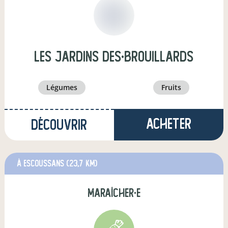
Les Jardins Des·Brouillards
légumes
fruits
Acheter
Découvrir
à Escoussans
(23,7 km)
maraîcher·e