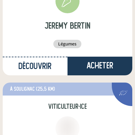
jeremy bertin
légumes
Acheter
Découvrir
à Soulignac
(25,5 km)
viticulteur·ice