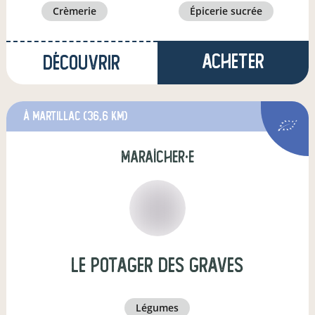
crèmerie
épicerie sucrée
Acheter
Découvrir
à Martillac
(36,6 km)
maraîcher·e
Le potager des graves
légumes