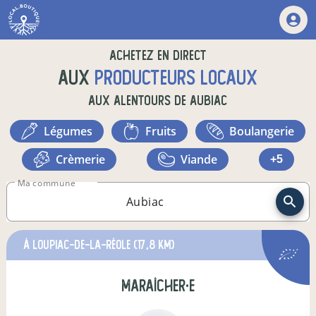
Achetez en direct
aux
producteurs locaux
aux alentours de
Aubiac
légumes
fruits
boulangerie
crèmerie
viande
+5
Ma commune
à Loupiac-de-la-Réole
(17,8 km)
maraîcher·e