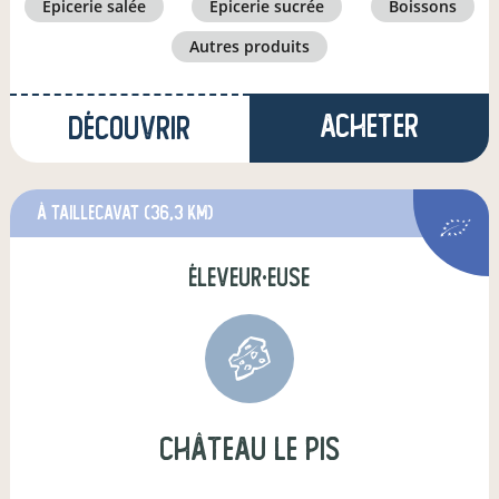
épicerie salée
épicerie sucrée
boissons
autres produits
Acheter
Découvrir
à Taillecavat
(36,3 km)
éleveur·euse
Château Le Pis