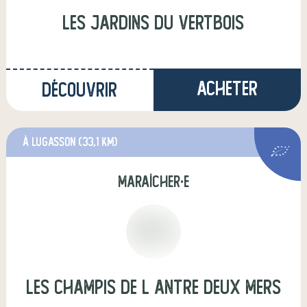
Les Jardins du Vertbois
Acheter
Découvrir
à Lugasson
(33,1 km)
maraîcher·e
les champis de l antre deux mers