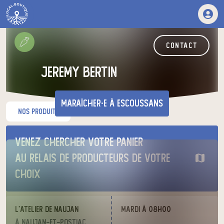
contact
jeremy bertin
maraîcher·e
à Escoussans
nos produits
Venez chercher votre panier
au relais de producteurs de votre
choix
L’atelier de Naujan
mardi à 08h00
à Naujan-et-Postiac