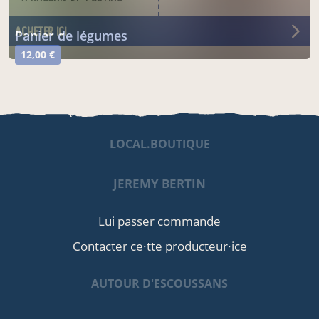
acheter ici
panier de légumes
12,00 €
LOCAL.BOUTIQUE
JEREMY BERTIN
Lui passer commande
Contacter ce·tte producteur·ice
AUTOUR D'ESCOUSSANS