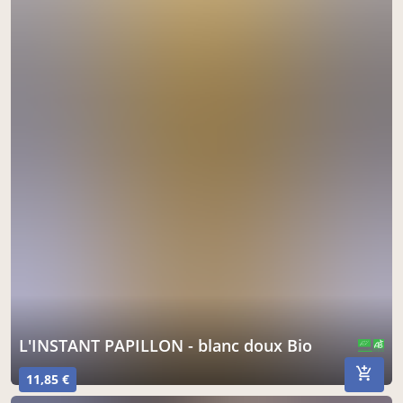
L'INSTANT PAPILLON - blanc doux Bio
CERTIFIÉ PAR FR-BIO-10
AGRICULTURE FRANCE
11,85 €