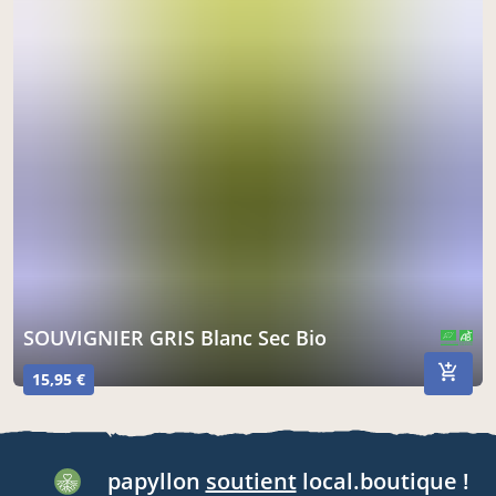
SOUVIGNIER GRIS Blanc Sec Bio
CERTIFIÉ PAR FR-BIO-10
AGRICULTURE FRANCE
15,95 €
papyllon
soutient
local.boutique !