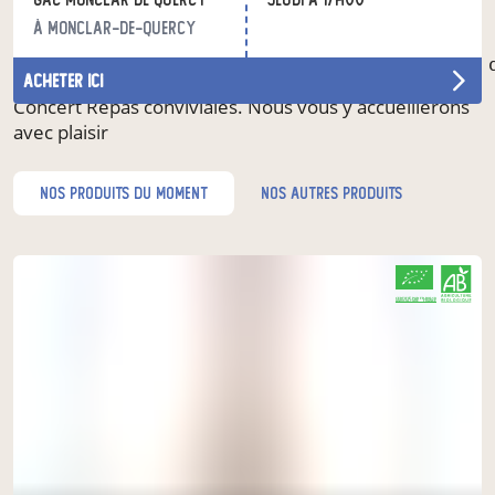
les parcours Découverte des oiseaux...
à Monclar-de-Quercy
Ainsi que des animations culturelles, avec 
acheter ici
Concert Repas conviviales. Nous vous y accueillerons
avec plaisir
nos produits du moment
nos autres produits
CERTIFIÉ PAR FR-BIO-10
AGRICULTURE FRANCE