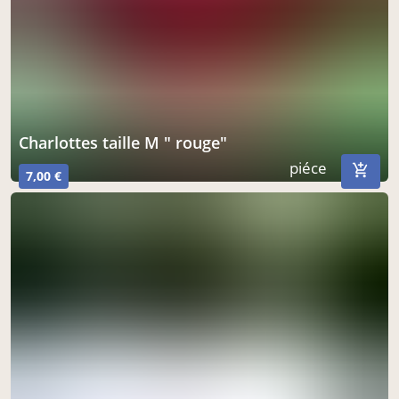
charlottes taille M " rouge"
piéce
7,00 €