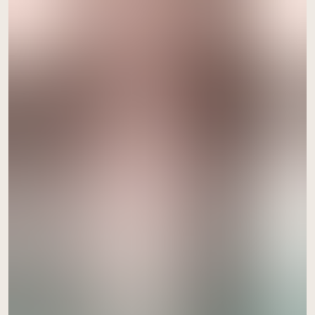
à Monclar-de-Quercy
le 27 août
acheter ici