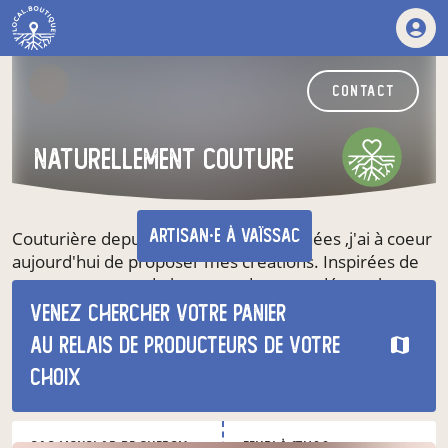
contact
Naturellement Couture
artisan·e
à Vaïssac
Couturière depuis de nombreuses années ,j'ai à coeur
aujourd'hui de proposer mes créations. Inspirées de
ma campagne et de la nature dans une démarche
zéro déchet. Je propose, des articles pour la maison et
Venez chercher votre panier
pour bébé dans des matières naturelles et légères.
au relais de producteurs de votre
choix
nos produits du moment
nos autres produits
GAC Monclar de Quercy
jeudi à 17h00