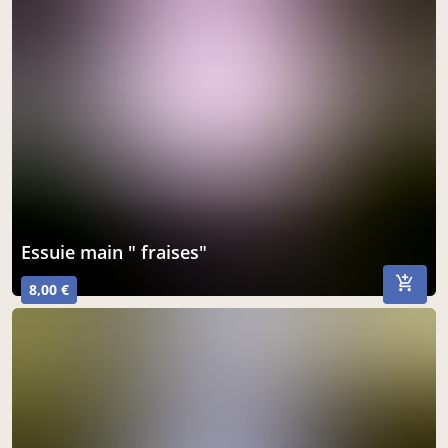
essuie main " fraises"
8,00 €