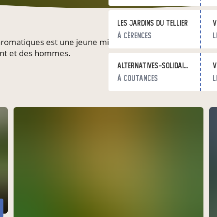
les jardins du Tellier
v
à Cérences
l
 aromatiques est une jeune micro ferme à taille humaine d
ent et des hommes.
Alternatives-Solidaires
v
à Coutances
l