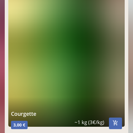
Courgette
~1 kg (3€/kg)
3,00 €