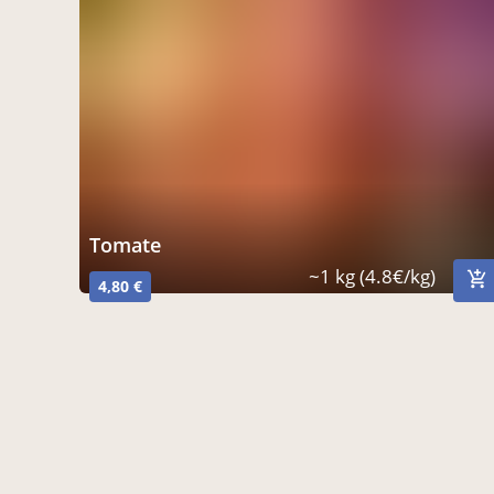
Tomate
~1 kg (4.8€/kg)
4,80 €