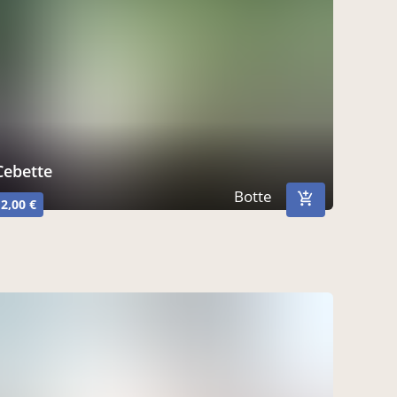
Cebette
Botte
2,00 €