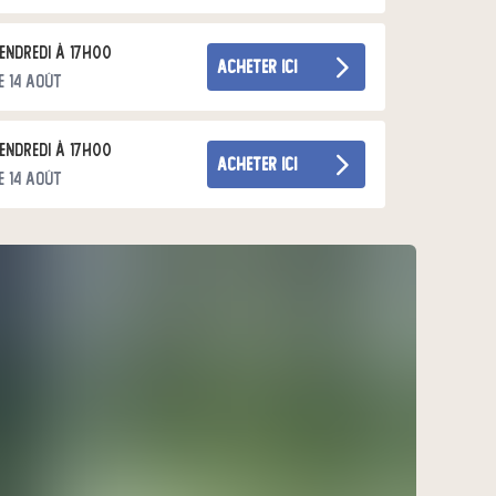
endredi à 17h00
acheter ici
e 14 août
e moins d' un demi hectare où les pratiques
endredi à 17h00
acheter ici
e 14 août