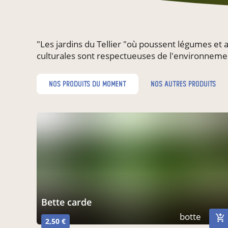
"Les jardins du Tellier "où poussent légumes et
culturales sont respectueuses de l'environnem
nos produits du moment
nos autres produits
Bette carde
botte
2,50 €