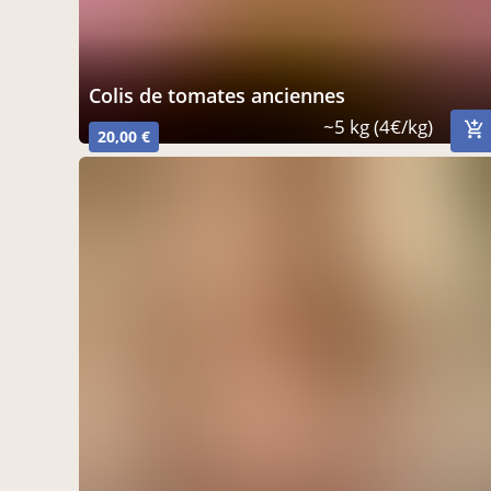
Colis de tomates anciennes
~5 kg (4€/kg)
20,00 €