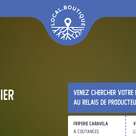
ier
Venez chercher votre 
au relais de producte
Friperie Caravela
v
à Coutances
l